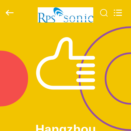
Powersonic
Equipment
Co.,
Ltd..
All
Rights
Reserved.
HAUS
PRODUKTE
ÜBER
UNS
FABRIK-
AUSFLUG
QUALITÄTSKONTROLLE
Hangzhou