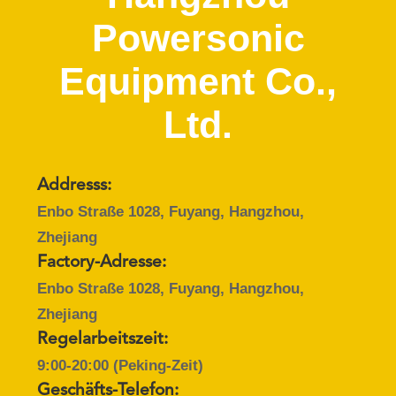
Powersonic
TRETEN
SIE
Equipment Co.,
MIT
Ltd.
UNS
IN
VERBINDUNG
Addresss:
Enbo Straße 1028, Fuyang, Hangzhou,
NACHRICHTEN
Zhejiang
Factory-Adresse:
FÄLLE
Enbo Straße 1028, Fuyang, Hangzhou,
Zhejiang
Regelarbeitszeit:
SITEMAP
9:00-20:00 (Peking-Zeit)
Geschäfts-Telefon: