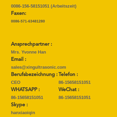
DATENSCHUTZRICHTLINIE
0086-156-58151051
(Arbeitszeit)
Faxen:
0086-571-63481280
Ansprechpartner :
Mrs. Yvonne Han
Email :
sales@xingultrasonic.com
Berufsbezeichnung :
Telefon :
CEO
86-15658151051
WHATSAPP :
WeChat :
86-15658151051
86-15658151051
Skype :
hanxiaoiqin