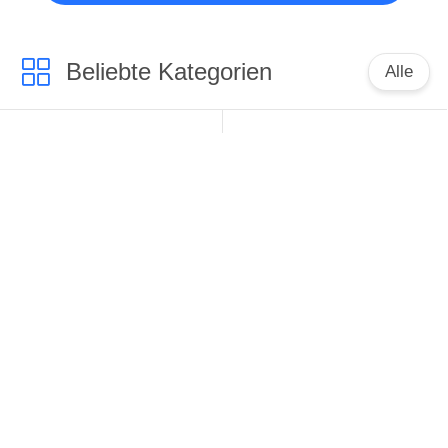
Beliebte Kategorien
Alle
Ultraschallschweißens-
Ultraschallschweißens-
Werkzeug
Wandler
Ultraschallschweißenskonverter
Ultraschallstromversorgung
Ultraschallschweißenshorn
Ultraschallschneidvorrichtu
Flüssiger mit
Ultraschallpunktschweissen
Ultraschallprozessor