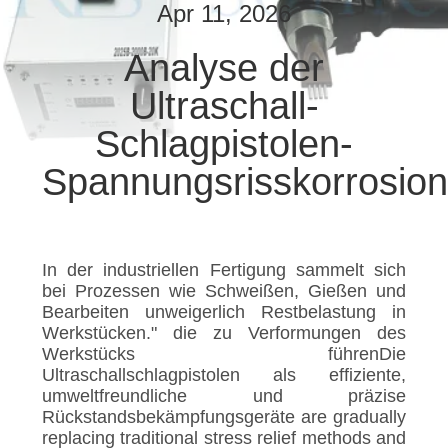
Apr 11, 2026
TRETEN
Analyse der
SIE
Ultraschall-
MIT
UNS
Schlagpistolen-
IN
Spannungsrisskorrosion
VERBINDUNG
NACHRICHTEN
In der industriellen Fertigung sammelt sich
bei Prozessen wie Schweißen, Gießen und
Bearbeiten unweigerlich Restbelastung in
FÄLLE
Werkstücken." die zu Verformungen des
Werkstücks führenDie
Ultraschallschlagpistolen als effiziente,
SITEMAP
umweltfreundliche und präzise
Rückstandsbekämpfungsgeräte are gradually
replacing traditional stress relief methods and