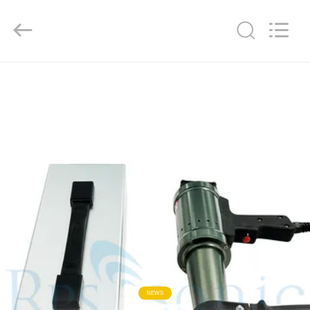
Powersonic
Equipment
Co.,
Ltd..
All
Rights
Reserved.
HAUS
PRODUKTE
ÜBER
UNS
FABRIK-
AUSFLUG
QUALITÄTSKONTROLLE
NEWS