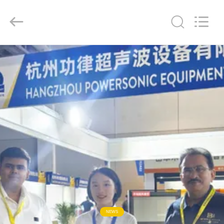
Powersonic
Equipment
Co.,
Ltd..
All
Rights
Reserved.
HAUS
PRODUKTE
ÜBER
UNS
FABRIK-
AUSFLUG
QUALITÄTSKONTROLLE
NEWS