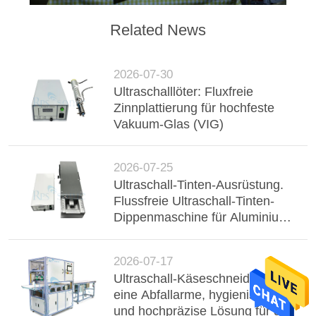
Related News
2026-07-30
Ultraschalllöter: Fluxfreie
Zinnplattierung für hochfeste
Vakuum-Glas (VIG)
2026-07-25
Ultraschall-Tinten-Ausrüstung.
Flussfreie Ultraschall-Tinten-
Dippenmaschine für Aluminium-
Buster, Drahtgurt und
elektronische Komponenten.
2026-07-17
Ultraschall-Käseschneiden:
eine Abfallarme, hygienische
und hochpräzise Lösung für die