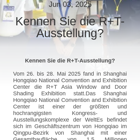
Jun 03, 2025
TRETEN
Kennen Sie die R+T-
SIE
Ausstellung?
MIT
UNS
IN
Kennen Sie die R+T-Ausstellung?
VERBINDUNG
Vom 26. bis 28. Mai 2025 fand in Shanghai
Hongqiao National Convention and Exhibition
NACHRICHTEN
Center die R+T Asia Window and Door
Shading Exhibition statt.Das Shanghai
Hongqiao National Convention and Exhibition
FÄLLE
Center ist einer der größten und
hochrangigsten Kongress- und
Ausstellungskomplexe der WeltEs befindet
SITEMAP
sich im Geschäftszentrum von Hongqiao im
Qingpu-Bezirk von Shanghai mit einer
Gesamtbaufläche von 1,5 Millionen