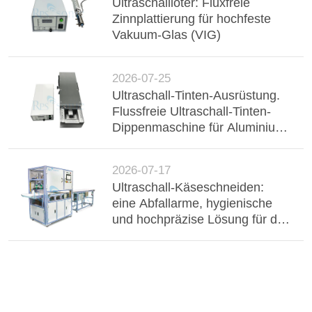
Ultraschalllöter: Fluxfreie
Zinnplattierung für hochfeste
Vakuum-Glas (VIG)
2026-07-25
Ultraschall-Tinten-Ausrüstung.
Flussfreie Ultraschall-Tinten-
Dippenmaschine für Aluminium-
Buster, Drahtgurt und
elektronische Komponenten.
2026-07-17
Ultraschall-Käseschneiden:
eine Abfallarme, hygienische
und hochpräzise Lösung für die
industrielle Milchverarbeitung