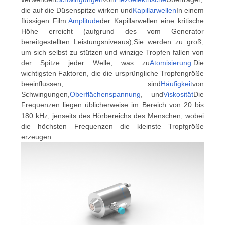
DATENSCHUTZRICHTLINIE
die auf die Düsenspitze wirken und
Kapillarwellen
In einem
flüssigen Film.
Amplitude
der Kapillarwellen eine kritische
Höhe erreicht (aufgrund des vom Generator
bereitgestellten Leistungsniveaus),Sie werden zu groß,
um sich selbst zu stützen und winzige Tropfen fallen von
der Spitze jeder Welle, was zu
Atomisierung
.
Die
wichtigsten Faktoren, die die ursprüngliche Tropfengröße
beeinflussen, sind
Häufigkeit
von
Schwingungen,
Oberflächenspannung
, und
Viskosität
Die
Frequenzen liegen üblicherweise im Bereich von 20 bis
180 kHz, jenseits des Hörbereichs des Menschen, wobei
die höchsten Frequenzen die kleinste Tropfgröße
erzeugen.