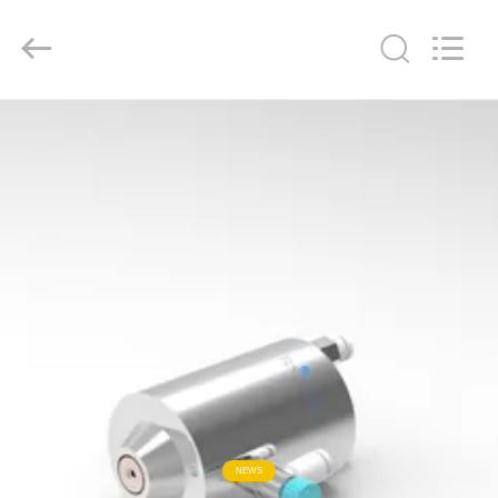
Powersonic
Equipment
Co.,
Ltd..
All
Rights
Reserved.
HAUS
PRODUKTE
ÜBER
UNS
FABRIK-
AUSFLUG
QUALITÄTSKONTROLLE
NEWS