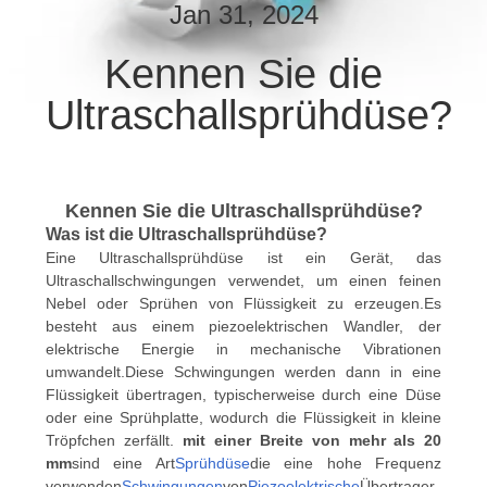
Jan 31, 2024
TRETEN
Kennen Sie die
SIE
Ultraschallsprühdüse?
MIT
UNS
IN
Kennen Sie die Ultraschallsprühdüse?
VERBINDUNG
Was ist die Ultraschallsprühdüse?
Eine Ultraschallsprühdüse ist ein Gerät, das
NACHRICHTEN
Ultraschallschwingungen verwendet, um einen feinen
Nebel oder Sprühen von Flüssigkeit zu erzeugen.Es
besteht aus einem piezoelektrischen Wandler, der
FÄLLE
elektrische Energie in mechanische Vibrationen
umwandelt.Diese Schwingungen werden dann in eine
Flüssigkeit übertragen, typischerweise durch eine Düse
SITEMAP
oder eine Sprühplatte, wodurch die Flüssigkeit in kleine
Tröpfchen zerfällt.
mit einer Breite von mehr als 20
mm
sind eine Art
Sprühdüse
die eine hohe Frequenz
verwenden
Schwingungen
von
Piezoelektrische
Übertrager,