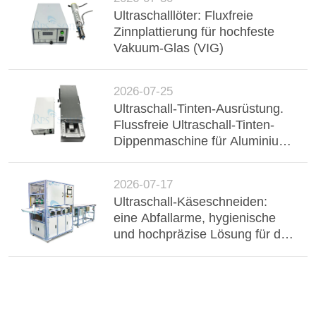
Ultraschalllöter: Fluxfreie
Zinnplattierung für hochfeste
Vakuum-Glas (VIG)
2026-07-25
Ultraschall-Tinten-Ausrüstung.
Flussfreie Ultraschall-Tinten-
Dippenmaschine für Aluminium-
Buster, Drahtgurt und
elektronische Komponenten.
2026-07-17
Ultraschall-Käseschneiden:
eine Abfallarme, hygienische
und hochpräzise Lösung für die
industrielle Milchverarbeitung