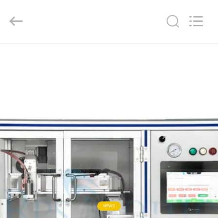
Powersonic
Equipment
Co.,
Ltd..
All
Rights
Reserved.
HAUS
PRODUKTE
ÜBER
UNS
FABRIK-
AUSFLUG
QUALITÄTSKONTROLLE
NEWS