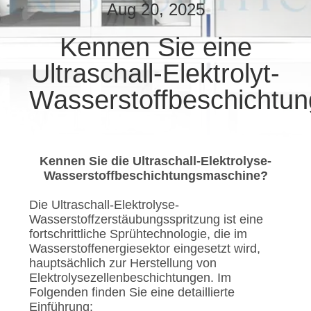
Aug 20, 2025
TRETEN
Kennen Sie eine
SIE
Ultraschall-Elektrolyt-
MIT
UNS
Wasserstoffbeschichtu
IN
VERBINDUNG
Kennen Sie die Ultraschall-Elektrolyse-
Wasserstoffbeschichtungsmaschine?
NACHRICHTEN
Die Ultraschall-Elektrolyse-
Wasserstoffzerstäubungsspritzung ist eine
FÄLLE
fortschrittliche Sprühtechnologie, die im
Wasserstoffenergiesektor eingesetzt wird,
hauptsächlich zur Herstellung von
SITEMAP
Elektrolysezellenbeschichtungen. Im
Folgenden finden Sie eine detaillierte
Einführung: