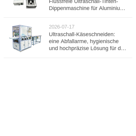
Flussfreie Ultraschall-Tinten-
Dippenmaschine für Aluminium-
Buster, Drahtgurt und
elektronische Komponenten.
2026-07-17
Ultraschall-Käseschneiden:
eine Abfallarme, hygienische
und hochpräzise Lösung für die
industrielle Milchverarbeitung