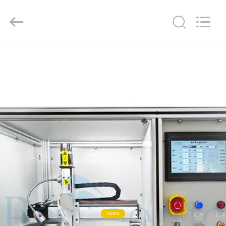
Powersonic
Equipment
Co.,
Ltd..
All
Rights
Reserved.
HAUS
PRODUKTE
ÜBER
UNS
FABRIK-
AUSFLUG
QUALITÄTSKONTROLLE
NEWS