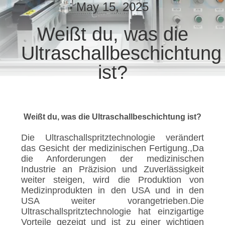
May 15, 2025
TRETEN
Weißt du, was die
SIE
Ultraschallbeschichtung
MIT
UNS
ist?
IN
VERBINDUNG
Weißt du, was die Ultraschallbeschichtung ist?
NACHRICHTEN
Die Ultraschallspritztechnologie verändert
das Gesicht der medizinischen Fertigung.,Da
die Anforderungen der medizinischen
FÄLLE
Industrie an Präzision und Zuverlässigkeit
weiter steigen, wird die Produktion von
Medizinprodukten in den USA und in den
SITEMAP
USA weiter vorangetrieben.Die
Ultraschallspritztechnologie hat einzigartige
Vorteile gezeigt und ist zu einer wichtigen