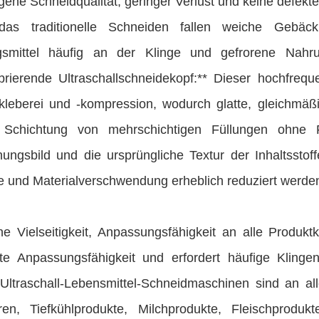
ene Schneidqualität, geringer Verlust und keine defekt
das traditionelle Schneiden fallen weiche Gebäc
smittel häufig an der Klinge und gefrorene Nahrung
ibrierende Ultraschallschneidekopf:** Dieser hochfrequ
lkleberei und -kompression, wodurch glatte, gleichmäßi
 Schichtung von mehrschichtigen Füllungen ohne F
ungsbild und die ursprüngliche Textur der Inhaltsstoff
e und Materialverschwendung erheblich reduziert werde
e Vielseitigkeit, Anpassungsfähigkeit an alle Produktk
te Anpassungsfähigkeit und erfordert häufige Kling
.Ultraschall-Lebensmittel-Schneidmaschinen sind an all
en, Tiefkühlprodukte, Milchprodukte, Fleischproduk