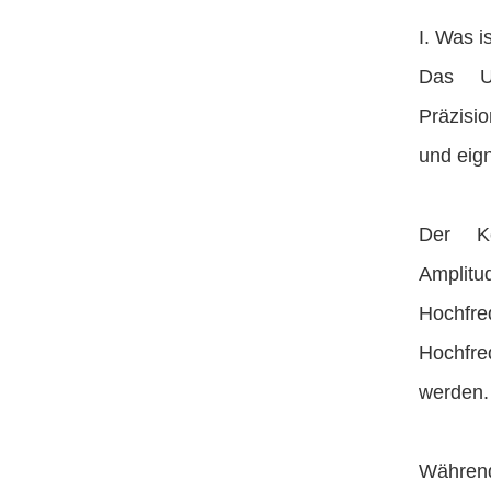
I. Was i
Das Ul
Präzisio
und eign
Der Ke
Amplitu
Hochfre
Hochfre
werden.
Während