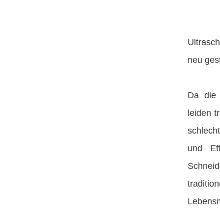
Ultrasc
neu ges
Da die 
leiden 
schlech
und Eff
Schneid
tradit
Lebensm