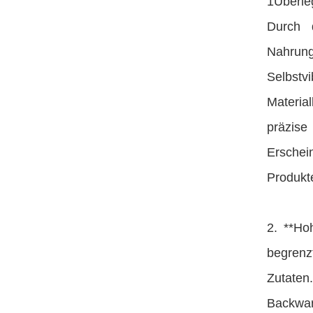
1Überleg
Durch 
Nahrung
Selbstv
Materia
präzise
Erschein
Produkt
2. **Hoh
begrenz
Zutaten
Backwar