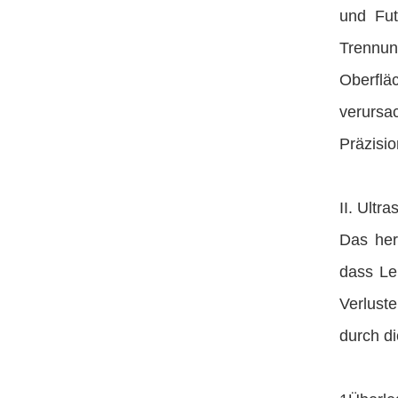
und Fut
Trennun
Oberflä
verursa
Präzisio
II. Ultr
Das her
dass Le
Verluste
durch di