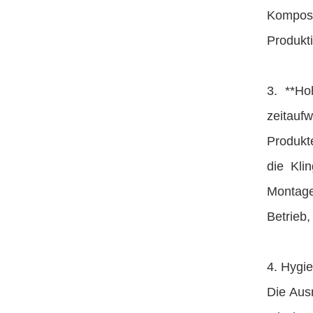
Komposi
Produkt
3. **Ho
zeitauf
Produkte
die Kli
Montage
Betrieb,
4. Hygie
Die Ausr