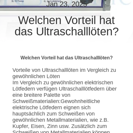
Jan 23, 2025
TRETEN
Welchen Vorteil hat
SIE
das Ultraschalllöten?
MIT
UNS
IN
Welchen Vorteil hat das Ultraschalllöten?
VERBINDUNG
Vorteile von Ultraschalllöten im Vergleich zu
gewöhnlichen Löten
NACHRICHTEN
Im Vergleich zu gewöhnlichen elektrischen
Lötfedern verfügen Ultraschalllötfedern über
eine breitere Palette von
FÄLLE
Schweißmaterialien:Gewohnheitliche
elektrische Lötfedern eignen sich
hauptsächlich zum Schweißen von
SITEMAP
gewöhnlichen Metallmaterialien, wie z.B.
Kupfer, Eisen, Zinn usw. Zusätzlich zum
Schweißen von Metallmaterialien können