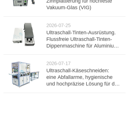
Zinnplattierung für hochfeste
Vakuum-Glas (VIG)
2026-07-25
Ultraschall-Tinten-Ausrüstung.
Flussfreie Ultraschall-Tinten-
Dippenmaschine für Aluminium-
Buster, Drahtgurt und
elektronische Komponenten.
2026-07-17
Ultraschall-Käseschneiden:
eine Abfallarme, hygienische
und hochpräzise Lösung für die
industrielle Milchverarbeitung