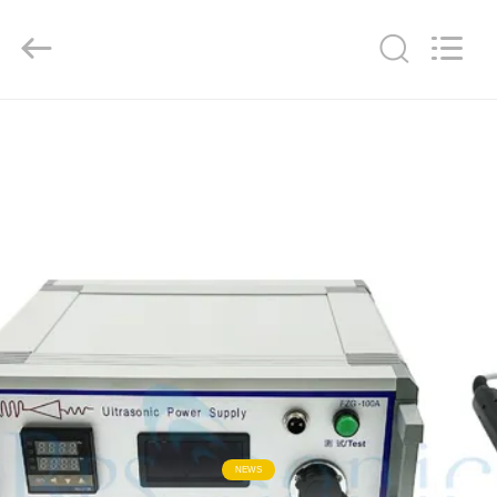
Powersonic
Equipment
Co.,
Ltd..
All
Rights
Reserved.
HAUS
PRODUKTE
ÜBER
UNS
FABRIK-
AUSFLUG
QUALITÄTSKONTROLLE
NEWS