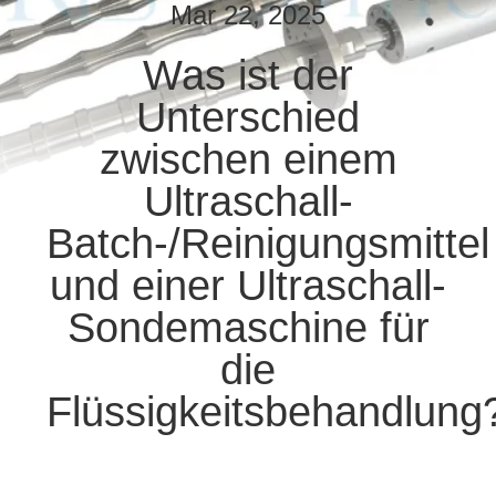
Mar 22, 2025
TRETEN
Was ist der
SIE
Unterschied
MIT
UNS
zwischen einem
IN
Ultraschall-
VERBINDUNG
Batch-/Reinigungsmittel
und einer Ultraschall-
NACHRICHTEN
Sondemaschine für
die
FÄLLE
Flüssigkeitsbehandlung
SITEMAP