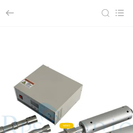
Powersonic
Equipment
Co.,
Ltd..
All
Rights
Reserved.
HAUS
PRODUKTE
ÜBER
UNS
FABRIK-
AUSFLUG
QUALITÄTSKONTROLLE
NEWS