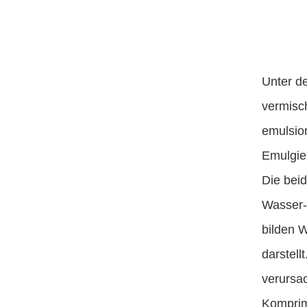
Unter d
vermisch
emulsion
Emulgie
Die beid
Wasser-
bilden W
darstell
verursac
Komprimi