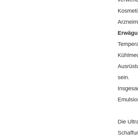
Kosmetik
Arzneim
Erwägu
Tempera
Kühlmec
Ausrüst
sein.
Insgesa
Emulsio
Die Ultr
Schaffu