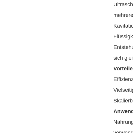
Ultrasch
mehrer
Kavitat
Flüssigk
Entstehu
sich gle
Vorteile
Effizien
Vielseit
Skalierb
Anwend
Nahrung
verwend