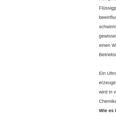
Flüssigp
beeinflu
schwimm
gewisse
einen W
Betrieb
Ein Ultr
erzeuge
wird in 
Chemika
Wie es 