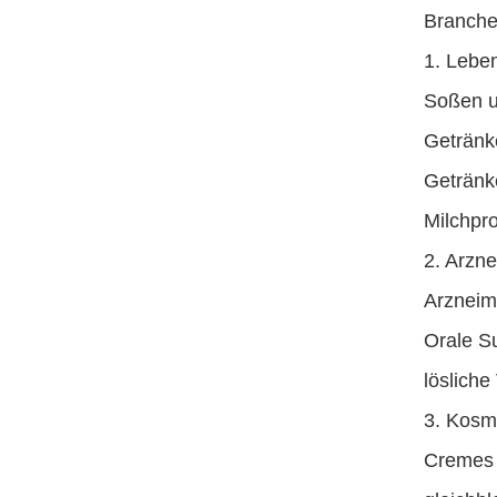
Branchen
1. Leben
Soßen u
Getränke
Getränk
Milchpr
2. Arzne
Arzneimi
Orale Su
lösliche
3. Kosm
Cremes u