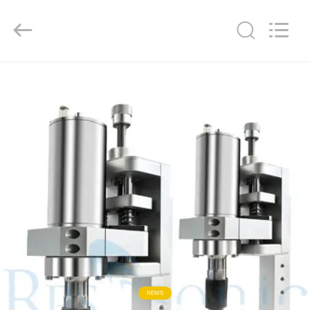
Powersonic
Equipment
Co.,
Ltd..
All
Rights
Reserved.
HAUS
PRODUKTE
ÜBER
UNS
FABRIK-
AUSFLUG
QUALITÄTSKONTROLLE
NEWS