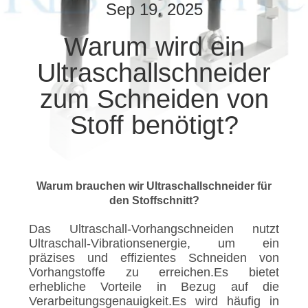
Sep 19, 2025
TRETEN
Warum wird ein
SIE
Ultraschallschneider
MIT
UNS
zum Schneiden von
IN
Stoff benötigt?
VERBINDUNG
NACHRICHTEN
Warum brauchen wir Ultraschallschneider für
den Stoffschnitt?
FÄLLE
Das Ultraschall-Vorhangschneiden nutzt
Ultraschall-Vibrationsenergie, um ein
präzises und effizientes Schneiden von
SITEMAP
Vorhangstoffe zu erreichen.Es bietet
erhebliche Vorteile in Bezug auf die
Verarbeitungsgenauigkeit.Es wird häufig in