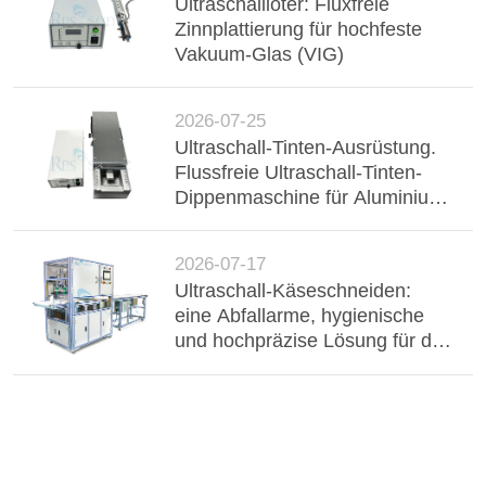
Ultraschalllöter: Fluxfreie
Zinnplattierung für hochfeste
Vakuum-Glas (VIG)
2026-07-25
Ultraschall-Tinten-Ausrüstung.
Flussfreie Ultraschall-Tinten-
Dippenmaschine für Aluminium-
Buster, Drahtgurt und
elektronische Komponenten.
2026-07-17
Ultraschall-Käseschneiden:
eine Abfallarme, hygienische
und hochpräzise Lösung für die
industrielle Milchverarbeitung