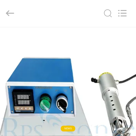
Powersonic
Equipment
Co.,
Ltd..
All
Rights
Reserved.
HAUS
PRODUKTE
ÜBER
UNS
FABRIK-
AUSFLUG
QUALITÄTSKONTROLLE
NEWS