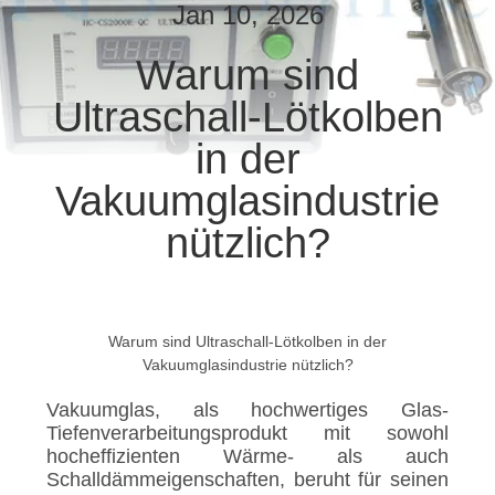
Jan 10, 2026
TRETEN
Warum sind
SIE
Ultraschall-Lötkolben
MIT
UNS
in der
IN
Vakuumglasindustrie
VERBINDUNG
nützlich?
NACHRICHTEN
Warum sind Ultraschall-Lötkolben in der
FÄLLE
Vakuumglasindustrie nützlich?
Vakuumglas, als hochwertiges Glas-
SITEMAP
Tiefenverarbeitungsprodukt mit sowohl
hocheffizienten Wärme- als auch
Schalldämmeigenschaften, beruht für seinen