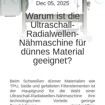
Dec 05, 2025
TRETEN
Warum ist die
SIE
Ultraschall-
MIT
UNS
Radialwellen-
IN
Nähmaschine für
VERBINDUNG
dünnes Material
geeignet?
NACHRICHTEN
FÄLLE
Beim Schweißen dünner Materialien wie
TPU, Seide und gefalteten Filterelementen ist
SITEMAP
der Hauptgrund für die Wahl einer
Ultraschall-Radialwellen-Nähmaschine ihre
technologischen Vorteile: geringe