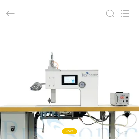
Powersonic
Equipment
Co.,
Ltd..
All
Rights
Reserved.
HAUS
PRODUKTE
ÜBER
UNS
FABRIK-
AUSFLUG
QUALITÄTSKONTROLLE
NEWS