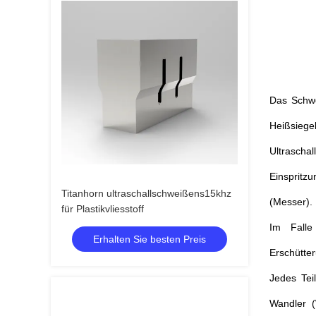
Das Schwe
Heißsieg
Ultrascha
Einspritz
Titanhorn ultraschallschweißens15khz
(Messer).
für Plastikvliesstoff
Im Falle
Erhalten Sie besten Preis
Erschütte
Jedes Tei
Wandler (