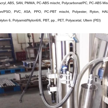
Acryl, ABS, SAN, PMMA, PC-ABS mischt, Polycarbonat/PC, PC-ABS Mi
hon/PSO, PVC, ASA, PPO, PC-PBT mischt, Polyester, Ryton, HAU
ylon 6, Polyamid/Nylon6/6, PBT, pp., PET, Polyacetal, Ultem (PEI)