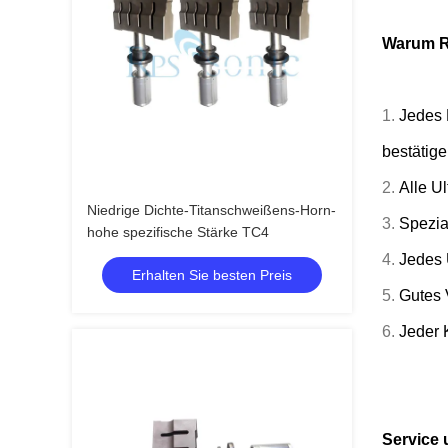
Warum 
1.
Jedes 
bestätig
2.
Alle U
Niedrige Dichte-Titanschweißens-Horn-
3.
Spezial
hohe spezifische Stärke TC4
4.
Jedes 
Erhalten Sie besten Preis
5.
Gutes 
6.
Jeder 
Service