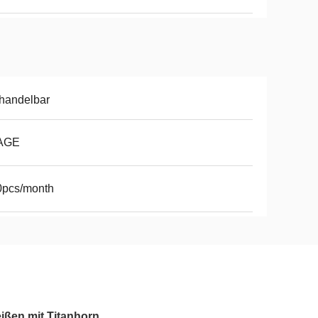
handelbar
AGE
0pcs/month
eißen mit Titanhorn