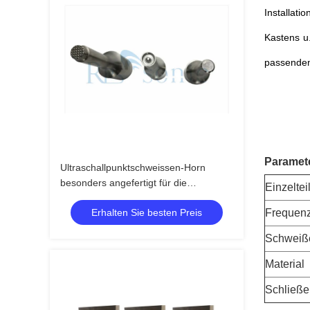
Installat
Kastens u
passendem
Paramet
Ultraschallpunktschweissen-Horn
besonders angefertigt für die
Einzeltei
Plastikbefestigung mit Gitterebene und
Erhalten Sie besten Preis
Frequen
-niet
Schweiß
Material
Schließe