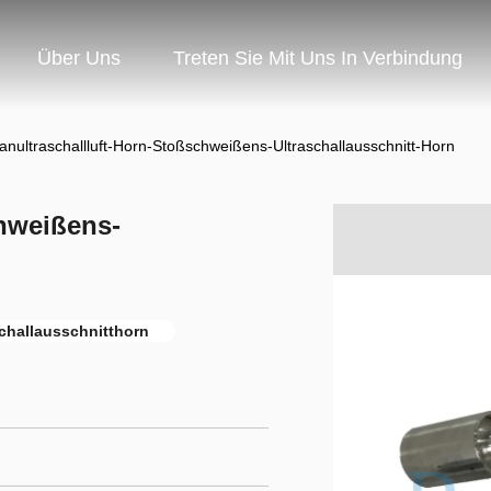
Über Uns
Treten Sie Mit Uns In Verbindung
tanultraschallluft-Horn-Stoßschweißens-Ultraschallausschnitt-Horn
chweißens-
schallausschnitthorn