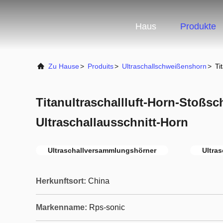
Haus
Produkte
Zu Hause
>
Produits
>
Ultraschallschweißenshorn
>
Ti
Titanultraschallluft-Horn-Stoßs
Ultraschallausschnitt-Horn
Ultraschallversammlungshörner
Ultra
Herkunftsort:
China
Markenname:
Rps-sonic