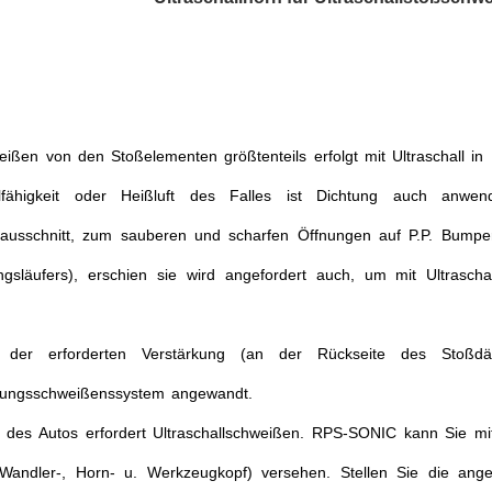
ißen von den Stoßelementen größtenteils erfolgt mit Ultraschall i
elfähigkeit oder Heißluft des Falles ist Dichtung auch anwe
llausschnitt, zum sauberen und scharfen Öffnungen auf P.P. Bump
ungsläufers), erschien sie wird angefordert auch, um mit Ultras
 der erforderten Verstärkung (an der Rückseite des Stoßdäm
rungsschweißenssystem angewandt.
l des Autos erfordert Ultraschallschweißen. RPS-SONIC kann Sie 
Wandler-, Horn- u. Werkzeugkopf) versehen. Stellen Sie die ang