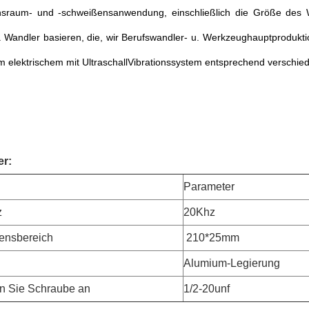
ionsraum- und -schweißensanwendung, einschließlich die Größe des 
. Wandler basieren, die, wir Berufswandler- u. Werkzeughauptprodukti
 elektrischem mit UltraschallVibrationssystem entsprechend versch
er:
l
Parameter
z
20Khz
ensbereich
210*25mm
Alumium-Legierung
n Sie Schraube an
1/2-20unf