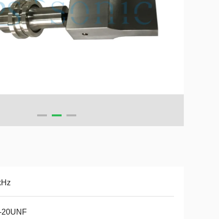
kHz
2-20UNF