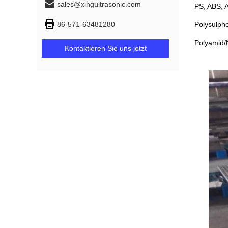
sales@xingultrasonic.com
PS, ABS, 
86-571-63481280
Polysulp
Polyamid/N
Kontaktieren Sie uns jetzt