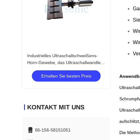
Gar
Sie
Wir
Wir
Ve
Industrielles Ultraschallschweißens-
Horn-Gewebe, das Ultraschallwandler-
Horn versiegelt
Erhalten Sie besten Preis
Anwendba
Ultrascha
Schrumpfv
KONTAKT MIT UNS
Ultrascha
aufschlitz
86-156-58151051
Die Method