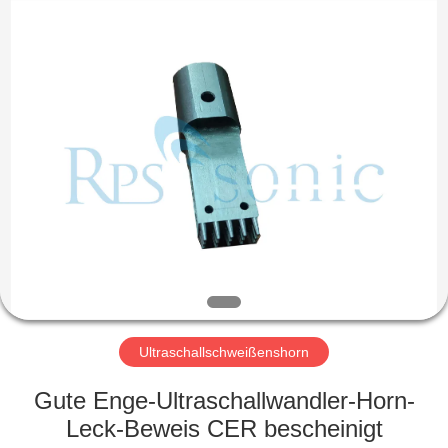
Powersonic
Equipment
Co.,
Ltd..
All
Rights
Reserved.
HAUS
PRODUKTE
ÜBER
UNS
FABRIK-
AUSFLUG
Ultraschallschweißenshorn
Gute Enge-Ultraschallwandler-Horn-
QUALITÄTSKONTROLLE
Leck-Beweis CER bescheinigt