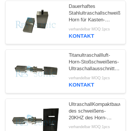
DATENSCHUTZRICHTLINIE
Dauerhaftes
Stahlultraschallschweißens-
Horn für Kasten-
Verpackung PET
verhandelbar MOQ:1pcs
gestrichenen Papiers
KONTAKT
Titanultraschallluft-
Horn-Stoßschweißens-
Ultraschallausschnitt-
Horn
verhandelbar MOQ:1pcs
KONTAKT
UltraschallKompaktbauweis
des schweißens-
20KHZ des Horn-
210*25mm einfach zu
verhandelbar MOQ:1pcs