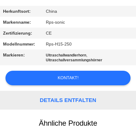
TRETEN
Herkunftsort:
China
SIE
Markenname:
Rps-sonic
MIT
Zertifizierung:
CE
UNS
Modellnummer:
Rps-H15-250
IN
Markieren:
,
Ultraschallwandlerhorn
VERBINDUNG
Ultraschallversammlungshörner
KONTAKT!
NACHRICHTEN
FÄLLE
DETAILS ENTFALTEN
SITEMAP
Ähnliche Produkte