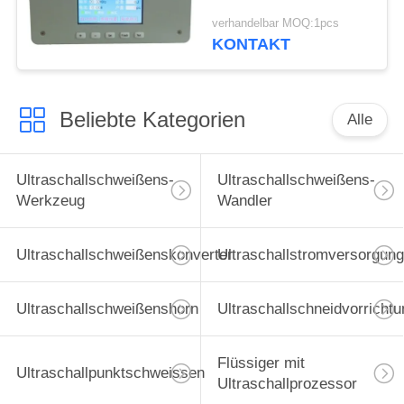
Schneidmaschine
verhandelbar MOQ:1pcs
KONTAKT
Beliebte Kategorien
Alle
Ultraschallschweißens-
Ultraschallschweißens-
Werkzeug
Wandler
Ultraschallschweißenskonverter
Ultraschallstromversorgung
Ultraschallschweißenshorn
Ultraschallschneidvorrichtu
Flüssiger mit
Ultraschallpunktschweissen
Ultraschallprozessor