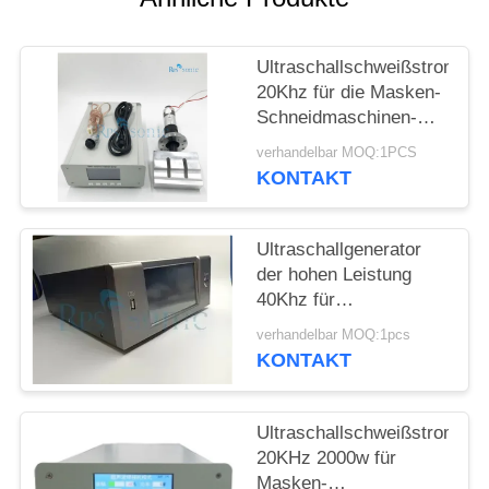
DATENSCHUTZRICHTLINIE
Ultraschallschweißstromerz
20Khz für die Masken-
Schneidmaschinen-
Ultraschallmaske, die
verhandelbar MOQ:1PCS
Maschine herstellt
KONTAKT
Ultraschallgenerator
der hohen Leistung
40Khz für
schweißenden
verhandelbar MOQ:1pcs
schneidenen flüssigen
KONTAKT
Prozessor
Ultraschallschweißstromerz
20KHz 2000w für
Masken-