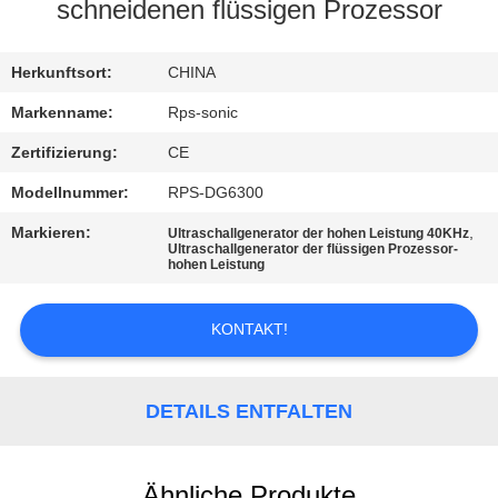
schneidenen flüssigen Prozessor
TRETEN
SIE
Herkunftsort:
CHINA
MIT
Markenname:
Rps-sonic
UNS
Zertifizierung:
CE
IN
Modellnummer:
RPS-DG6300
VERBINDUNG
Markieren:
,
Ultraschallgenerator der hohen Leistung 40KHz
Ultraschallgenerator der flüssigen Prozessor-
hohen Leistung
NACHRICHTEN
KONTAKT!
FÄLLE
DETAILS ENTFALTEN
SITEMAP
Ähnliche Produkte