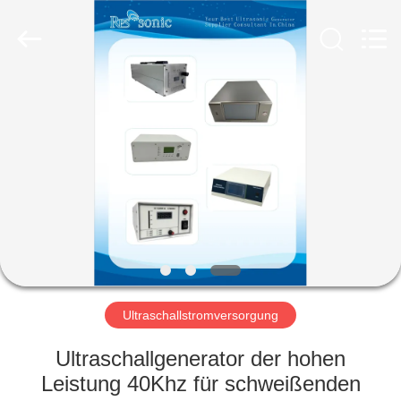
Powersonic
Equipment
Co.,
Ltd..
All
Rights
Reserved.
HAUS
PRODUKTE
ÜBER
UNS
FABRIK-
AUSFLUG
Ultraschallstromversorgung
Ultraschallgenerator der hohen
QUALITÄTSKONTROLLE
Leistung 40Khz für schweißenden