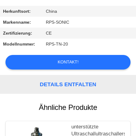
TRETEN
Herkunftsort:
China
SIE
Markenname:
RPS-SONIC
MIT
Zertifizierung:
CE
UNS
Modellnummer:
RPS-TN-20
IN
VERBINDUNG
KONTAKT!
NACHRICHTEN
DETAILS ENTFALTEN
FÄLLE
Ähnliche Produkte
SITEMAP
unterstützte
Ultraschallultraschallerschü