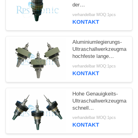
DATENSCHUTZRICHTLINIE
der
werkzeugmaschinen-
verhandelbar MOQ:1pcs
20Khz keramisches
KONTAKT
Glasschneiden
Aluminiumlegierungs-
Ultraschallwerkzeugmaschi
hochfeste lange
Lebensdauer
verhandelbar MOQ:1pcs
KONTAKT
Hohe Genauigkeits-
Ultraschallwerkzeugmaschi
schnell
Erschütterungs-Mahlen
verhandelbar MOQ:1pcs
KONTAKT