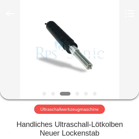
Powersonic
Equipment
Co.,
Ltd..
All
Rights
Reserved.
HAUS
PRODUKTE
ÜBER
UNS
FABRIK-
AUSFLUG
Ultraschallwerkzeugmaschine
Handliches Ultraschall-Lötkolben
QUALITÄTSKONTROLLE
Neuer Lockenstab