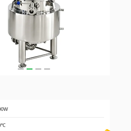
00W
0℃