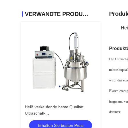
Produk
VERWANDTE PRODUKTE
Hei
Produkt
Die Ultrascha
mikroskopisch
wird, das ein
Blasen erzeug
insgesamt ver
Heiß verkaufende beste Qualität
darunter:
Ultraschall-
Pflanzenextraktionsmaschine mit
Erhalten Sie besten Preis
Rührwerk-Mischbehälter