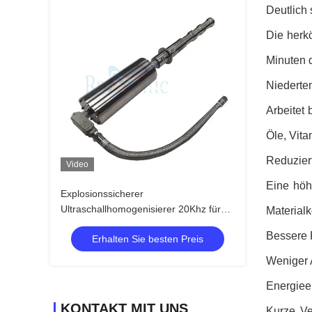
Deutlich 
Die herk
Minuten d
Niedertem
Arbeitet
Öle, Vit
Reduzier
Video
Eine höh
Explosionssicherer
Ultraschallhomogenisierer 20Khz für
Material
Streuung und Entpolymerisation
Bessere 
Erhalten Sie besten Preis
Weniger 
Energiee
KONTAKT MIT UNS
Kurze Ve