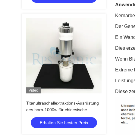
Anwendun
Kernarbei
Der Gene
Ein Wandl
Dies erze
Wenn Blas
Extreme 
Leistung
Video
Diese ze
Titanultraschallextraktions-Ausrüstung
des horn-1000w für chinesische
Medizin
Erhalten Sie besten Preis