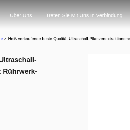
Über Uns
Treten Sie Mit Uns In Verbindung
or
>
Heiß verkaufende beste Qualität Ultraschall-Pflanzenextraktions
Ultraschall-
t Rührwerk-