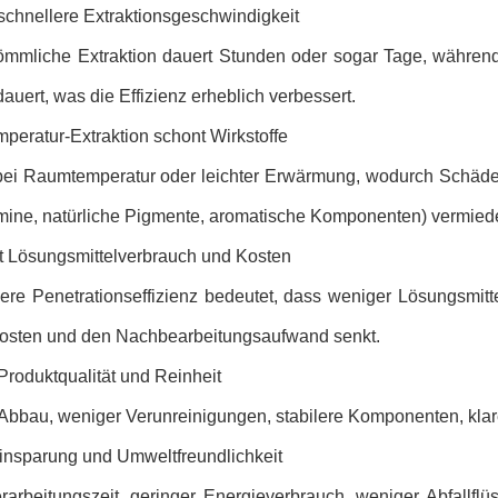
schnellere Extraktionsgeschwindigkeit
ömmliche Extraktion dauert Stunden oder sogar Tage, während 
auert, was die Effizienz erheblich verbessert.
peratur-Extraktion schont Wirkstoffe
 bei Raumtemperatur oder leichter Erwärmung, wodurch Schäde
amine, natürliche Pigmente, aromatische Komponenten) vermie
t Lösungsmittelverbrauch und Kosten
ere Penetrationseffizienz bedeutet, dass weniger Lösungsmitte
kosten und den Nachbearbeitungsaufwand senkt.
Produktqualität und Reinheit
Abbau, weniger Verunreinigungen, stabilere Komponenten, klare
insparung und Umweltfreundlichkeit
rarbeitungszeit, geringer Energieverbrauch, weniger Abfallflü