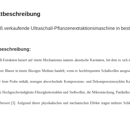
tbeschreibung
ß verkaufende Ultraschall-Pflanzenextraktionsmaschine in best
beschreibung:
ll-Extraktion basiert auf einem Mechanismus namens akustische Kavitation, bei dem es sich
er Blasen in einem flüssigen Medium handelt, wenn es hochfrequenten Schallwellen ausgeset
e feste Probe enthält, erzeugen abwechselnde Kompressions- und Dekompressionszyklen Kavit
t Hochgeschwindigkeits-Flüssigkeitsstrahlen und Stoßwellen, die Mikromischung, Partikelkol
bessert [3]. Aufgrund dieser physikalischen und mechanischen Effekte tragen mehrere Schlü