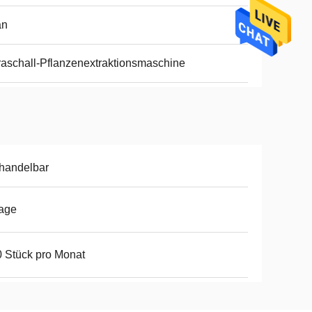
an
raschall-Pflanzenextraktionsmaschine
handelbar
age
 Stück pro Monat