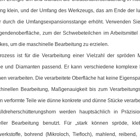
ng klein, und der Umfang des Werkzeugs, das am Ende der luv
er durch die Umfangsexpansionsstange erhöht. Verwenden Sie 
endenoberfläche, zum der Schwebeteilchen im Arbeitsmittel 
kes, um die maschinelle Bearbeitung zu erzielen.
rozess ist für die Verarbeitung einer Vielzahl der spröden Me
ne und Diamanten passend. Er kann verschiedene komplexe
hen verarbeiten. Die verarbeitete Oberfläche hat keine Eigens
hinellen Bearbeitung, Maßgenauigkeit bis zum Verarbeitungsp
n verformte Teile wie dünne konkrete und dünne Stücke verarbe
alldreherschütterungshorn werden hauptsächlich in Präz
ller Bearbeitung benutzt. Für „stark können spröde, kle
erkstoffe, bohrend (Mikroloch, Tiefloch), mahlend, reiben