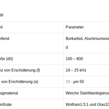
ng:
il
Parameter
ifend
Borkarbid, Aluminiumoxid
d
ße (d0)
100 – 800
z von Erschütterung (f)
19 – 25 kHz
von Erschütterung (a)
15 -
µm 50
ugmaterial
Weiche Stahltitanlegieru
eißrate
Wolfram1.5:1 und Glas1