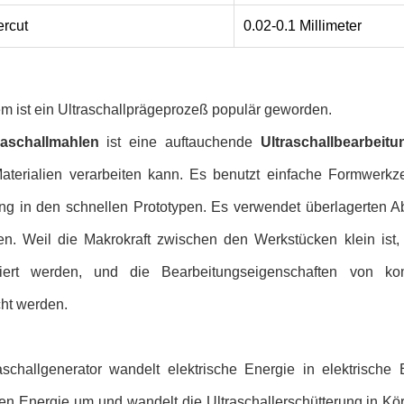
rcut
0.02-0.1 Millimeter
em ist ein Ultraschallprägeprozeß populär geworden.
raschallmahlen
ist eine auftauchende
Ultraschallbearbeitu
aterialien verarbeiten kann. Es benutzt einfache Formwerkz
ung in den schnellen Prototypen. Es verwendet überlagerten A
ten. Weil die Makrokraft zwischen den Werkstücken klein is
iert werden, und die Bearbeitungseigenschaften von ko
cht werden.
aschallgenerator wandelt elektrische Energie in elektrische 
en Energie um und wandelt die Ultraschallerschütterung in Kör