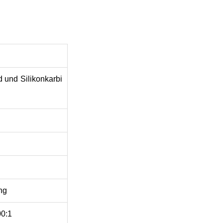
 und Silikonkarbi
ng
00:1