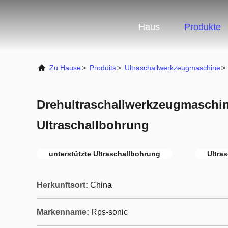
Haus
Produkte
Zu Hause
>
Produits
>
Ultraschallwerkzeugmaschine
>
Drehultraschallwerkzeugmaschin
Ultraschallbohrung
unterstützte Ultraschallbohrung
Ultra
Herkunftsort:
China
Markenname:
Rps-sonic