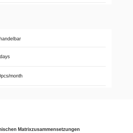
handelbar
8days
0pcs/month
amischen Matrixzusammensetzungen