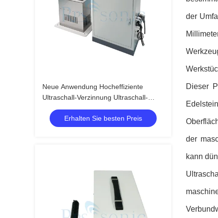
der Umfa
Millimet
Werkzeug
Werkstüc
Dieser P
Neue Anwendung Hocheffiziente
Ultraschall-Verzinnung Ultraschall-
Edelstei
Tauchlötmaschine
Erhalten Sie besten Preis
Oberfläc
der masc
kann dün
Ultrasch
maschine
Verbundw