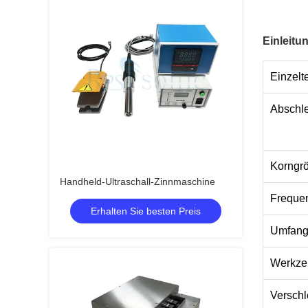
Einleitu
Einzelte
Abschle
Korngrö
Handheld-Ultraschall-Zinnmaschine
Frequen
Erhalten Sie besten Preis
Umfang 
Werkze
Verschl