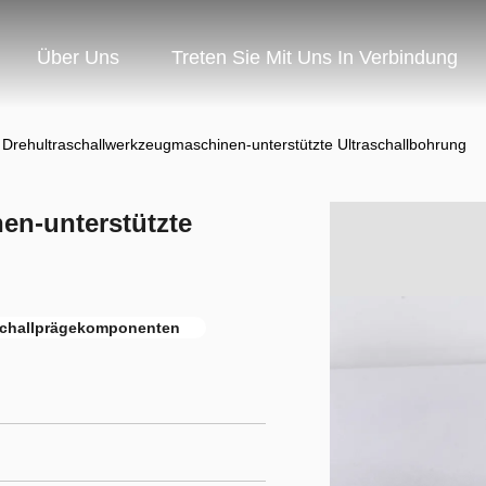
Über Uns
Treten Sie Mit Uns In Verbindung
Drehultraschallwerkzeugmaschinen-unterstützte Ultraschallbohrung
en-unterstützte
schallprägekomponenten