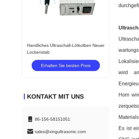
durchgef
Ultrasch
Ultrasch
Handliches Ultraschall-Lötkolben Neuer
wartungs
Lockenstab
Lokalisi
Erhalten Sie besten Preis
wird an
Energieu
Horn wir
KONTAKT MIT UNS
zerquets
Materials
86-156-58151051
Es ist e
sales@xingultrasonic.com