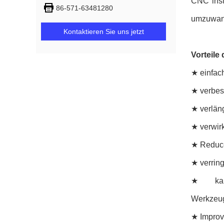
CNC inst
86-571-63481280
umzuwand
Kontaktieren Sie uns jetzt
Vorteile
★ einfach
★ verbess
★ verlän
★ verwir
★ Reduce
★ verring
★ kann 
Werkzeug
★ Improv