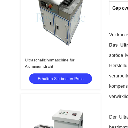
Gap ove
Vor kurz
Das Ult
spröde M
Ultraschallzinnmaschine für
Herstell
Aluminiumdraht
verarbei
Erhalten Sie besten Preis
kompens
verwirkli
Der Ultr
bestimmt