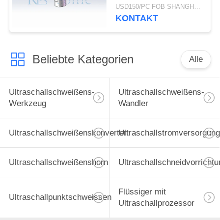
Umfangs-Dichtung
USD150/PC FOB SHANGHAI MOQ:1pcs
KONTAKT
Beliebte Kategorien
Alle
Ultraschallschweißens-
Ultraschallschweißens-
Werkzeug
Wandler
Ultraschallschweißenskonverter
Ultraschallstromversorgung
Ultraschallschweißenshorn
Ultraschallschneidvorrichtu
Flüssiger mit
Ultraschallpunktschweissen
Ultraschallprozessor