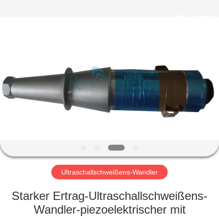
Powersonic
Equipment
Co.,
Ltd..
All
Rights
Reserved.
HAUS
PRODUKTE
ÜBER
UNS
FABRIK-
AUSFLUG
Ultraschallschweißens-Wandler
Starker Ertrag-Ultraschallschweißens-
QUALITÄTSKONTROLLE
Wandler-piezoelektrischer mit