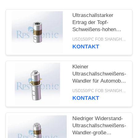
DATENSCHUTZRICHTLINIE
Ultraschallstarker
Ertrag der Topf-
Schweißens-hohen
Leistung des wandler-
USD150/PC FOB SHANGHAI MOQ:1pcs
28khz 800W
KONTAKT
Kleiner
Ultraschallschweißens-
Wandler für Automobil-
Innenraum-Ordnung
USD150/PC FOB SHANGHAI MOQ:1pcs
KONTAKT
Niedriger Widerstand-
Ultraschallschweißens-
Wandler-große