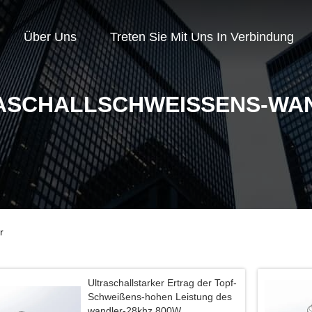
Über Uns
Treten Sie Mit Uns In Verbindung
ASCHALLSCHWEISSENS-WAN
r
Ultraschallstarker Ertrag der Topf-
Schweißens-hohen Leistung des
wandler-28khz 800W