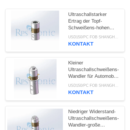
DATENSCHUTZRICHTLINIE
Ultraschallstarker
Ertrag der Topf-
Schweißens-hohen
Leistung des wandler-
USD150/PC FOB SHANGHAI MOQ:1pcs
28khz 800W
KONTAKT
Kleiner
Ultraschallschweißens-
Wandler für Automobil-
Innenraum-Ordnung
USD150/PC FOB SHANGHAI MOQ:1pcs
KONTAKT
Niedriger Widerstand-
Ultraschallschweißens-
Wandler-große