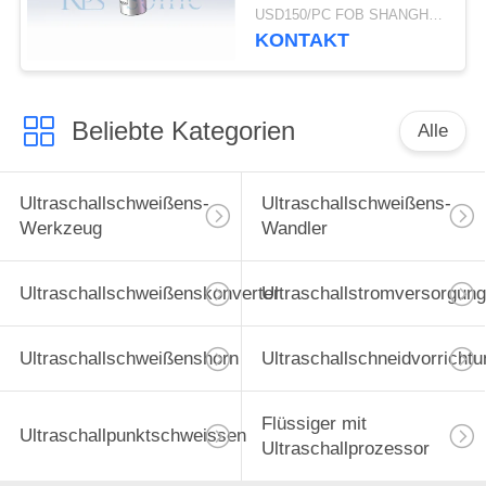
Umfangs-Dichtung
USD150/PC FOB SHANGHAI MOQ:1pcs
KONTAKT
Beliebte Kategorien
Alle
Ultraschallschweißens-
Ultraschallschweißens-
Werkzeug
Wandler
Ultraschallschweißenskonverter
Ultraschallstromversorgung
Ultraschallschweißenshorn
Ultraschallschneidvorrichtu
Flüssiger mit
Ultraschallpunktschweissen
Ultraschallprozessor