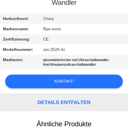
Wandler
TRETEN
SIE
Herkunftsort:
China
MIT
Markenname:
Rps-sonic
UNS
Zertifizierung:
CE
IN
Modellnummer:
rps-2520-4z
VERBINDUNG
Markieren:
,
piezoelektrischer mit Ultraschallwandler
Hochfrequenzultraschallwandler
NACHRICHTEN
KONTAKT!
FÄLLE
DETAILS ENTFALTEN
SITEMAP
Ähnliche Produkte