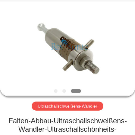
Powersonic
Equipment
Co.,
Ltd..
All
Rights
Reserved.
HAUS
PRODUKTE
ÜBER
UNS
FABRIK-
AUSFLUG
Ultraschallschweißens-Wandler
Falten-Abbau-Ultraschallschweißens-
QUALITÄTSKONTROLLE
Wandler-Ultraschallschönheits-