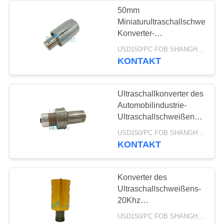
50mm
Miniaturultraschallschweißen
48
Konverter-
hitzebeständige lange
USD150/PC FOB SHANGHAI MOQ:1pcs
Ultraschallpunktschwei
Lebensdauer
KONTAKT
Ultraschallkonverter des
Automobilindustrie-
Ultraschallschweißens-
Konverter-902JA
68
USD150/PC FOB SHANGHAI MOQ:1pcs
Branson
KONTAKT
Flüssiger mit
Ultraschallprozessor
Konverter des
Ultraschallschweißens-
20Khz
Ultraschallkonverter der
USD150/PC FOB SHANGHAI MOQ:1pcs
1500 Watt-hohen