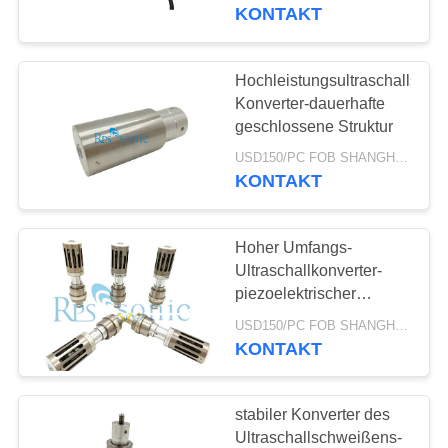
Ausschuss
KONTAKT
TRETEN
SIE
Hochleistungsultraschallschw
17
MIT
Konverter-dauerhafte
geschlossene Struktur
UNS
Ultraschallschweißensk
USD150/PC FOB SHANGHAI MOQ:1pcs
IN
KONTAKT
VERBINDUNG
Hoher Umfangs-
NACHRICHTEN
Ultraschallkonverter-
piezoelektrischer
40
Ultraschallkonverter
FÄLLE
USD150/PC FOB SHANGHAI MOQ:1pcs
KONTAKT
Ultraschallstromversorg
SITEMAP
stabiler Konverter des
Ultraschallschweißens-