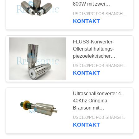
DATENSCHUTZRICHTLINIE
800W mit zwei
keramischen Chips
USD150/PC FOB SHANGHAI MOQ:1pcs
KONTAKT
30
Ultraschallschweißensh
FLUSS-Konverter-
Offenstallhaltungs-
piezoelektrischer
Konverter der hohen
USD150/PC FOB SHANGHAI MOQ:1pcs
Leistung Ultraschall
KONTAKT
90
Ultraschallkonverter 4.
40Khz Oringinal
Ultraschallschneidvorri
Branson mit
Titanverstärker
USD150/PC FOB SHANGHAI MOQ:1pcs
KONTAKT