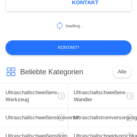
KONTAKT
Leistung
16
Ultraschallspray-
loading...
Düsen
KONTAKT!
Beliebte Kategorien
Alle
15
Ultraschallwerkzeugmas
Ultraschallschweißens-
Ultraschallschweißens-
Werkzeug
Wandler
Ultraschallschweißenskonverter
Ultraschallstromversorgung
Ultraschallschweißenshorn
Ultraschallschneidvorrichtu