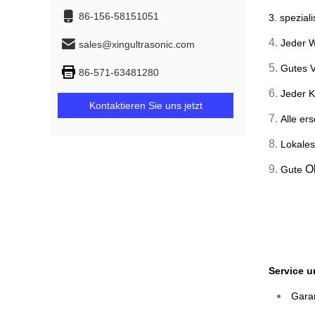
86-156-58151051
3. spezial
4.
Jeder W
sales@xingultrasonic.com
5.
Gutes V
86-571-63481280
6.
Jeder K
Kontaktieren Sie uns jetzt
7.
Alle er
8.
Lokales
9.
O
Gute
Service 
Garan