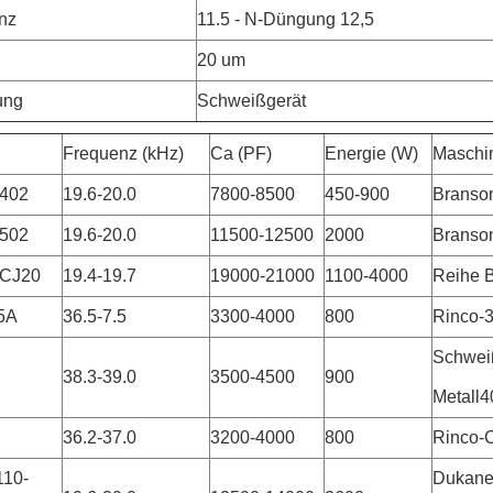
nz
11.5 - N-Düngung 12,5
20 um
ung
Schweißgerät
Frequenz (kHz)
Ca (PF)
Energie (W)
Maschi
 402
19.6-20.0
7800-8500
450-900
Branso
 502
19.6-20.0
11500-12500
2000
Branso
 CJ20
19.4-19.7
19000-21000
1100-4000
Reihe 
5A
36.5-7.5
3300-4000
800
Rinco-
Schwei
38.3-39.0
3500-4500
900
Metall4
36.2-37.0
3200-4000
800
Rinco-
110-
Dukane