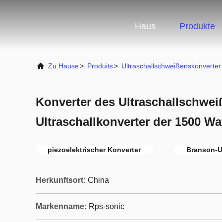
Haus
Produkte
Zu Hause
>
Produits
>
Ultraschallschweißenskonverter
Konverter des Ultraschallschwe
Ultraschallkonverter der 1500 W
piezoelektrischer Konverter
Branson-Ul
Herkunftsort:
China
Markenname:
Rps-sonic