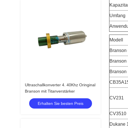
Kapazita
Umfang
Anwend
Modell
Branson
Branson
Branson
CB35A1
Ultraschallkonverter 4. 40Khz Oringinal
Branson mit Titanverstärker
CV231
Erhalten Sie besten Preis
CV3510
Dukane 