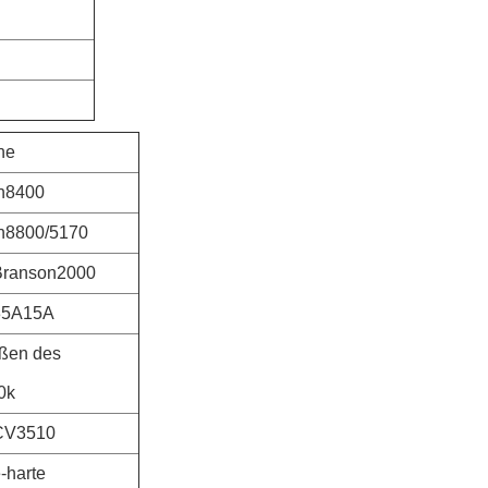
ne
n8400
n8800/5170
Branson2000
35A15A
ßen des
0k
CV3510
-harte