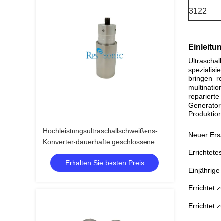
3122
Einleitu
Ultrascha
spezialis
bringen r
multinati
reparierte
Generator
Produktion
Hochleistungsultraschallschweißens-
Neuer Ers
Konverter-dauerhafte geschlossene
Struktur
Errichtete
Erhalten Sie besten Preis
Einjährige
Errichtet 
Errichtet 