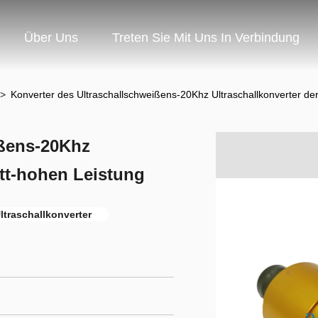
Über Uns
Treten Sie Mit Uns In Verbindung
>
Konverter des Ultraschallschweißens-20Khz Ultraschallkonverter de
ißens-20Khz
att-hohen Leistung
traschallkonverter