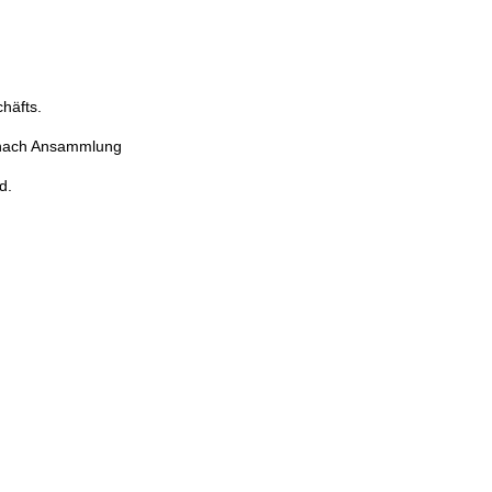
häfts.
 nach Ansammlung
d.