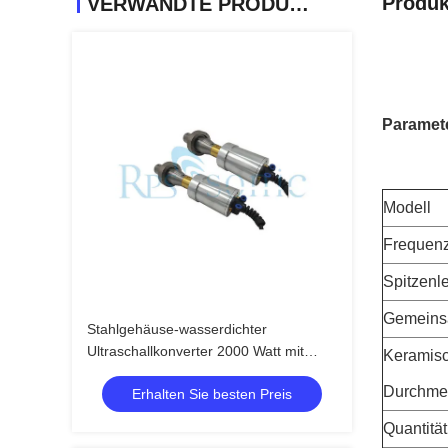
Produk
VERWANDTE PRODUKTE
Paramet
Modell
Frequen
Spitzenl
Gemeins
Stahlgehäuse-wasserdichter
Ultraschallkonverter 2000 Watt mit
Keramisc
hohem Ausschuss
Durchme
Erhalten Sie besten Preis
Quantitä