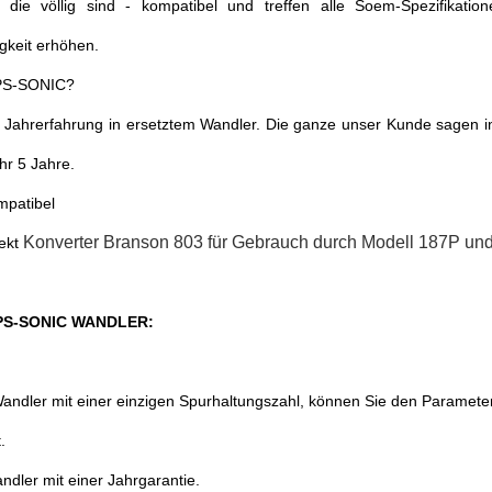
, die völlig sind - kompatibel und treffen alle Soem-Spezifikati
gkeit erhöhen.
PS-SONIC?
 Jahrerfahrung in ersetztem Wandler. Die ganze unser Kunde sagen in
hr 5 Jahre.
ompatibel
Konverter Branson 803 für
Gebrauch durch Modell 187P und
rekt
PS-SONIC WANDLER:
andler mit einer einzigen Spurhaltungszahl, können Sie den Parameter
.
andler mit einer Jahrgarantie.