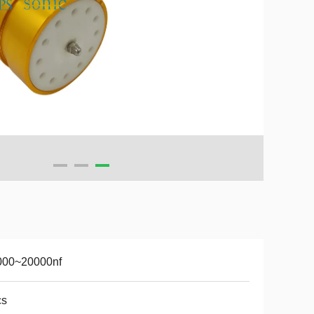
000~20000nf
cs