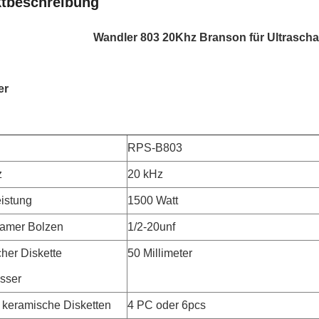
tbeschreibung
Wandler 803 20Khz Branson für Ultrascha
er
RPS-B803
z
20 kHz
eistung
1500 Watt
amer Bolzen
1/2-20unf
her Diskette
50 Millimeter
sser
t keramische Disketten
4 PC oder 6pcs