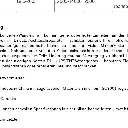
19.6-20.0
12500-14000
2600
Beansp
ng
llkonverter/Wandler; wir können generalüberholte Einheiten an der 
ieren im Einsatz Austauschreparatur – schicken Sie uns Ihren fehlerh
epariert/generalüberholte Einheit zu Ihnen an vielen Minderkoste
onalen Nahrung oder von den Automobilherstellern zu den kleinen
 oder ausgetauschte Teile Lieferung cargoto Versorgung zu überall in
en der niedrigen Kosten DHL-/UPS/TNT.Weangebots – benutzen Sie
 instandhalten oder reparieren Ihre und beschränken.
atz-Konverter
s neues in China mit zugelassenen Materialien in einem ISO9001 registr
 Garantie
zu anspruchsvollen Spezifikationen in einer Klima-kontrollierten Umwelt
zum Letzten