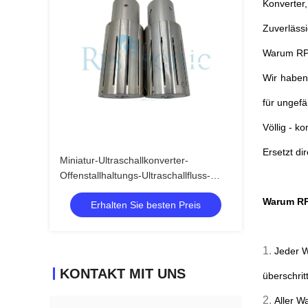
Konverter
Zuverlässi
Warum R
Wir haben
für ungefä
Völlig - k
Ersetzt di
Miniatur-Ultraschallkonverter-
Offenstallhaltungs-Ultraschallfluss-
Konverter Rinco
Warum R
Erhalten Sie besten Preis
1.
Jeder W
KONTAKT MIT UNS
überschritt
2.
Aller W