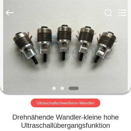
Powersonic
Equipment
Co.,
Ltd..
All
Rights
Reserved.
HAUS
PRODUKTE
ÜBER
UNS
FABRIK-
AUSFLUG
Ultraschallschweißens-Wandler
Drehnähende Wandler-kleine hohe
QUALITÄTSKONTROLLE
Ultraschallübergangsfunktion