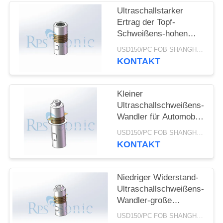
DATENSCHUTZRICHTLINIE
Ultraschallstarker
Ertrag der Topf-
Schweißens-hohen
Leistung des wandler-
USD150/PC FOB SHANGHAI MOQ:1pcs
28khz 800W
KONTAKT
Kleiner
Ultraschallschweißens-
Wandler für Automobil-
Innenraum-Ordnung
USD150/PC FOB SHANGHAI MOQ:1pcs
KONTAKT
Niedriger Widerstand-
Ultraschallschweißens-
Wandler-große
Umfangs-Dichtung
USD150/PC FOB SHANGHAI MOQ:1pcs