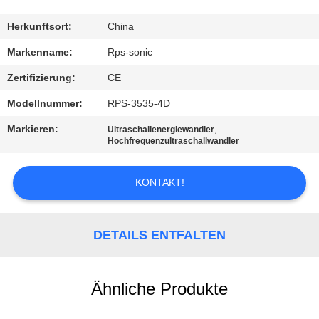
TRETEN
Herkunftsort:
China
SIE
Markenname:
Rps-sonic
MIT
Zertifizierung:
CE
UNS
Modellnummer:
RPS-3535-4D
IN
Markieren:
,
Ultraschallenergiewandler
VERBINDUNG
Hochfrequenzultraschallwandler
KONTAKT!
NACHRICHTEN
FÄLLE
DETAILS ENTFALTEN
SITEMAP
Ähnliche Produkte