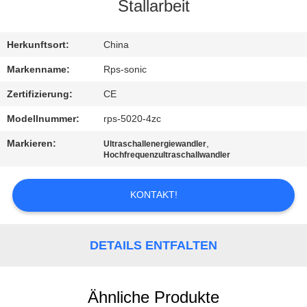
Stallarbeit
TRETEN
SIE
Herkunftsort:
China
MIT
Markenname:
Rps-sonic
UNS
Zertifizierung:
CE
IN
Modellnummer:
rps-5020-4zc
VERBINDUNG
Markieren:
,
Ultraschallenergiewandler
Hochfrequenzultraschallwandler
NACHRICHTEN
KONTAKT!
FÄLLE
DETAILS ENTFALTEN
SITEMAP
Ähnliche Produkte