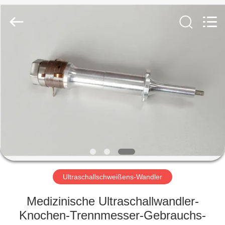
Powersonic
Equipment
Co.,
Ltd..
All
Rights
Reserved.
HAUS
PRODUKTE
ÜBER
UNS
FABRIK-
AUSFLUG
Ultraschallschweißens-Wandler
Medizinische Ultraschallwandler-
QUALITÄTSKONTROLLE
Knochen-Trennmesser-Gebrauchs-