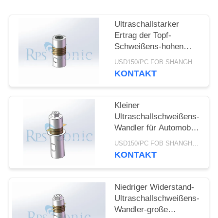
DATENSCHUTZRICHTLINIE
Ultraschallstarker
Ertrag der Topf-
Schweißens-hohen
Leistung des wandler-
USD150/PC FOB SHANGHAI MOQ:1pcs
28khz 800W
KONTAKT
Kleiner
Ultraschallschweißens-
Wandler für Automobil-
Innenraum-Ordnung
USD150/PC FOB SHANGHAI MOQ:1pcs
KONTAKT
Niedriger Widerstand-
Ultraschallschweißens-
Wandler-große