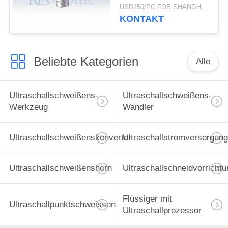
Umfangs-Dichtung
USD150/PC FOB SHANGHAI MOQ:1pcs
KONTAKT
Beliebte Kategorien
Alle
Ultraschallschweißens-
Ultraschallschweißens-
Werkzeug
Wandler
Ultraschallschweißenskonverter
Ultraschallstromversorgung
Ultraschallschweißenshorn
Ultraschallschneidvorrichtu
Flüssiger mit
Ultraschallpunktschweissen
Ultraschallprozessor