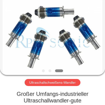
Powersonic
Equipment
Co.,
Ltd..
All
Rights
Reserved.
HAUS
PRODUKTE
ÜBER
UNS
FABRIK-
AUSFLUG
Ultraschallschweißens-Wandler
Großer Umfangs-industrieller
QUALITÄTSKONTROLLE
Ultraschallwandler-gute