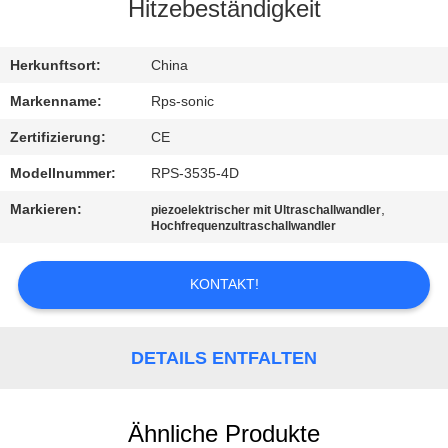
Hitzebeständigkeit
TRETEN
SIE
Herkunftsort:
China
MIT
Markenname:
Rps-sonic
UNS
Zertifizierung:
CE
IN
Modellnummer:
RPS-3535-4D
VERBINDUNG
Markieren:
,
piezoelektrischer mit Ultraschallwandler
Hochfrequenzultraschallwandler
NACHRICHTEN
KONTAKT!
FÄLLE
DETAILS ENTFALTEN
SITEMAP
Ähnliche Produkte