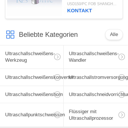
Umfangs-Dichtung
USD150/PC FOB SHANGHAI MOQ:1pcs
KONTAKT
Beliebte Kategorien
Alle
Ultraschallschweißens-
Ultraschallschweißens-
Werkzeug
Wandler
Ultraschallschweißenskonverter
Ultraschallstromversorgung
Ultraschallschweißenshorn
Ultraschallschneidvorrichtu
Flüssiger mit
Ultraschallpunktschweissen
Ultraschallprozessor