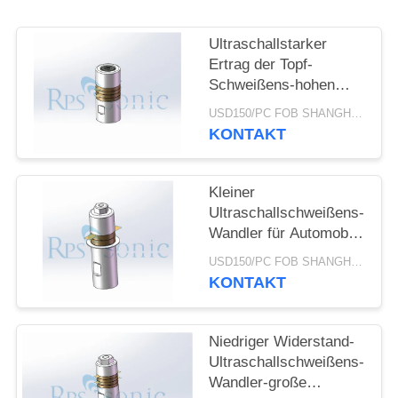
DATENSCHUTZRICHTLINIE
Ultraschallstarker
Ertrag der Topf-
Schweißens-hohen
Leistung des wandler-
USD150/PC FOB SHANGHAI MOQ:1pcs
28khz 800W
KONTAKT
Kleiner
Ultraschallschweißens-
Wandler für Automobil-
Innenraum-Ordnung
USD150/PC FOB SHANGHAI MOQ:1pcs
KONTAKT
Niedriger Widerstand-
Ultraschallschweißens-
Wandler-große