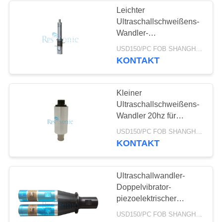
Leichter
Ultraschallschweißens-
48
Wandler-
Miniaturultraschallwandler
USD150/PC FOB SHANGHAI MOQ:1pcs
Ultraschallpunktschwei
KONTAKT
Kleiner
Ultraschallschweißens-
Wandler 20hz für
Ultraschallsieb-Schüttel-
68
USD150/PC FOB SHANGHAI MOQ:1pcs
Apparat
KONTAKT
Flüssiger mit
Ultraschallprozessor
Ultraschallwandler-
Doppelvibrator-
piezoelektrischer
Wandler der hohen
USD150/PC FOB SHANGHAI MOQ:1pcs
Leistung 4200W