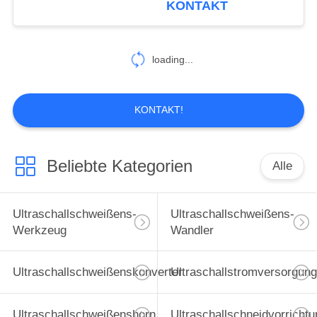
KONTAKT
16
Ultraschallspray-
loading...
Düsen
KONTAKT!
Beliebte Kategorien
Alle
15
Ultraschallwerkzeugmas
Ultraschallschweißens-
Ultraschallschweißens-
Werkzeug
Wandler
Ultraschallschweißenskonverter
Ultraschallstromversorgung
Ultraschallschweißenshorn
Ultraschallschneidvorrichtu