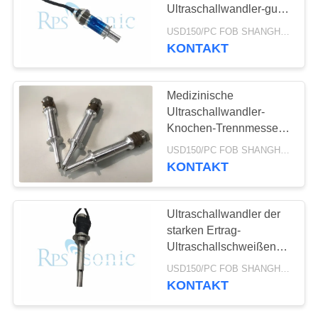
DATENSCHUTZRICHTLINIE
Ultraschallwandler-gute
Hitzebeständigkeit
USD150/PC FOB SHANGHAI MOQ:1pcs
KONTAKT
30
Ultraschallschweißensh
Medizinische
Ultraschallwandler-
Knochen-Trennmesser-
Gebrauchs-Stallarbeit
USD150/PC FOB SHANGHAI MOQ:1pcs
KONTAKT
90
Ultraschallwandler der
starken Ertrag-
Ultraschallschneidvorri
Ultraschallschweißens-
Wandler-hohen Leistung
USD150/PC FOB SHANGHAI MOQ:1pcs
KONTAKT