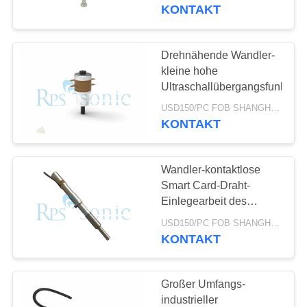
Wandler
KONTAKT
TRETEN
SIE
Drehnähende Wandler-
17
MIT
kleine hohe
Ultraschallübergangsfunktion
UNS
Ultraschallschweißensk
USD150/PC FOB SHANGHAI MOQ:1pcs
IN
KONTAKT
VERBINDUNG
Wandler-kontaktlose
NACHRICHTEN
Smart Card-Draht-
Einlegearbeit des
40
Ultraschallschweißens-
FÄLLE
USD150/PC FOB SHANGHAI MOQ:1pcs
100W
KONTAKT
Ultraschallstromversorg
SITEMAP
Großer Umfangs-
industrieller