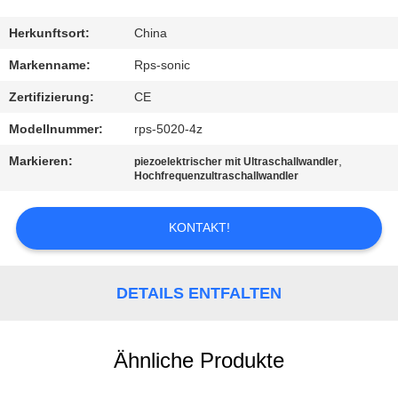
TRETEN
Herkunftsort:
China
SIE
Markenname:
Rps-sonic
MIT
Zertifizierung:
CE
UNS
Modellnummer:
rps-5020-4z
IN
Markieren:
,
piezoelektrischer mit Ultraschallwandler
VERBINDUNG
Hochfrequenzultraschallwandler
KONTAKT!
NACHRICHTEN
FÄLLE
DETAILS ENTFALTEN
SITEMAP
Ähnliche Produkte