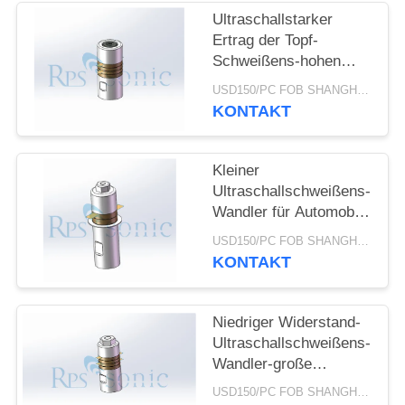
DATENSCHUTZRICHTLINIE
Ultraschallstarker
Ertrag der Topf-
Schweißens-hohen
Leistung des wandler-
USD150/PC FOB SHANGHAI MOQ:1pcs
28khz 800W
KONTAKT
Kleiner
Ultraschallschweißens-
Wandler für Automobil-
Innenraum-Ordnung
USD150/PC FOB SHANGHAI MOQ:1pcs
KONTAKT
Niedriger Widerstand-
Ultraschallschweißens-
Wandler-große
Umfangs-Dichtung
USD150/PC FOB SHANGHAI MOQ:1pcs