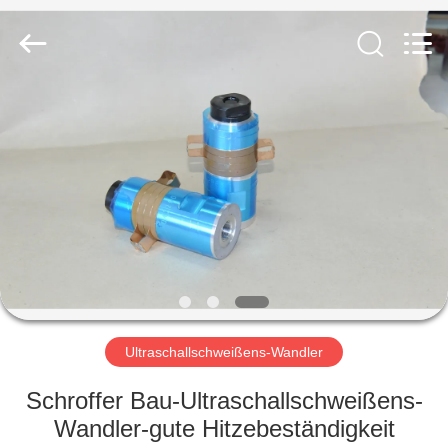
Powersonic
Equipment
Co.,
Ltd..
All
Rights
Reserved.
HAUS
PRODUKTE
ÜBER
UNS
FABRIK-
AUSFLUG
Ultraschallschweißens-Wandler
Schroffer Bau-Ultraschallschweißens-
QUALITÄTSKONTROLLE
Wandler-gute Hitzebeständigkeit