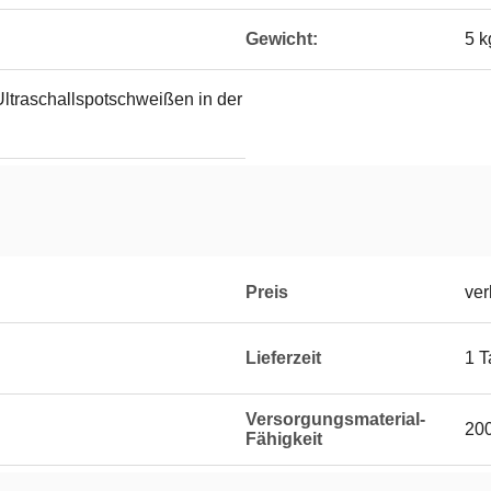
Gewicht:
5 k
Ultraschallspotschweißen in der
Preis
ver
Lieferzeit
1 T
Versorgungsmaterial-
20
Fähigkeit