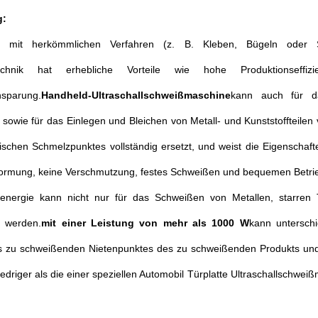
g:
en mit herkömmlichen Verfahren (z. B. Kleben, Bügeln oder S
echnik hat erhebliche Vorteile wie hohe Produktionseffiz
nsparung.
Handheld-Ultraschallschweißmaschine
kann auch für d
 sowie für das Einlegen und Bleichen von Metall- und Kunststoffteile
ischen Schmelzpunktes vollständig ersetzt, und weist die Eigenschaft
formung, keine Verschmutzung, festes Schweißen und bequemen Betrie
llenergie kann nicht nur für das Schweißen von Metallen, starren
 werden.
mit einer Leistung von mehr als 1000 W
kann unterschi
 zu schweißenden Nietenpunktes des zu schweißenden Produkts und
niedriger als die einer speziellen Automobil Türplatte Ultraschallschwe