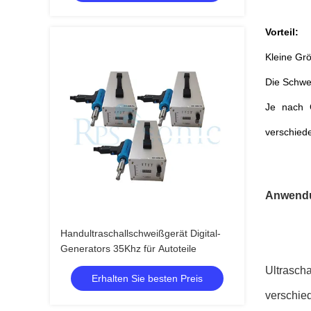
Vorteil:
Kleine Gr
Die Schwei
Je nach 
verschiede
Anwend
Handultraschallschweißgerät Digital-
Generators 35Khz für Autoteile
Ultrascha
Erhalten Sie besten Preis
verschied