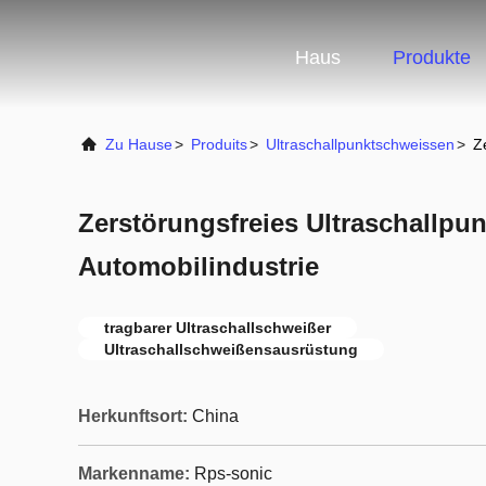
Haus
Produkte
Zu Hause
>
Produits
>
Ultraschallpunktschweissen
>
Z
Zerstörungsfreies Ultraschallpu
Automobilindustrie
tragbarer Ultraschallschweißer
Ultraschallschweißensausrüstung
Herkunftsort:
China
Markenname:
Rps-sonic