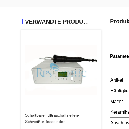
Produk
VERWANDTE PRODUKTE
Paramet
Artikel
Häufigkei
Macht
Keramiksp
Schaltbarer Ultraschallstellen-
Schweißer-fesselnder
Anschlu
Ultraschallhandplastikschweißer