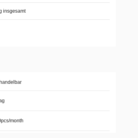
g insgesamt
handelbar
ag
0pcs/month