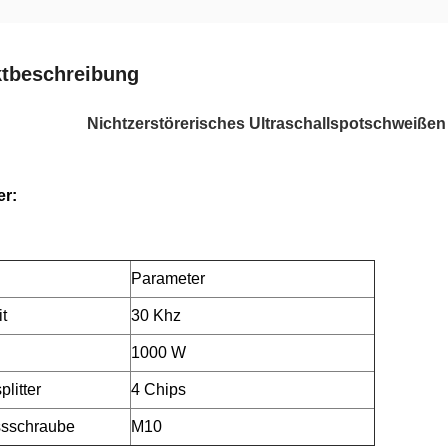
tbeschreibung
Nichtzerstörerisches Ultraschallspotschweißen 
er:
Parameter
t
30 Khz
1000 W
litter
4 Chips
ssschraube
M10