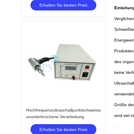
Erhalten Sie besten Preis
Einleitun
Verglich
Schweißt
Energieei
Produkten
des organ
keine Ver
Ultrascha
verwendet
Größe des
Hochfrequenzultraschallpunktschweissen-
sind viel 
ununterbrochene Verarbeitung
.
Erhalten Sie besten Preis