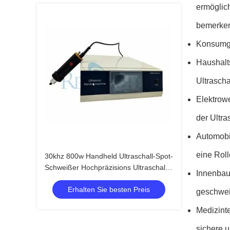
ermöglich
bemerken
Konsumgüt
Haushalt
Ultrascha
Elektrow
der Ultr
Automobil
eine Roll
30khz 800w Handheld Ultraschall-Spot-
Schweißer Hochpräzisions Ultraschall-
Innenbaut
Plastik-Schweißsystem"
Erhalten Sie besten Preis
geschwei
Medizint
sichere 