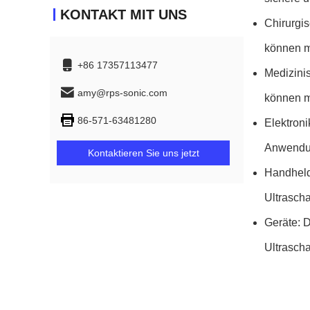
KONTAKT MIT UNS
Chirurgis
können m
+86 17357113477
Medizinis
amy@rps-sonic.com
können mi
86-571-63481280
Elektroni
Anwendun
Kontaktieren Sie uns jetzt
Handheld
Ultrascha
Geräte: 
Ultrasch