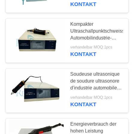
KONTAKT
TRETEN
SIE
Kompakter
MIT
Ultraschallpunktschweissen-
Automobilindustrie-
UNS
Ultraschallschweißer
verhandelbar MOQ:1pcs
IN
KONTAKT
VERBINDUNG
Soudeuse ultrasonique
NACHRICHTEN
de soudure ultrasonore
d'industrie automobile
compacte d'équipement
FÄLLE
verhandelbar MOQ:1pcs
KONTAKT
SITEMAP
Energieverbrauch der
hohen Leistung