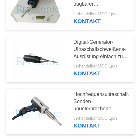
DATENSCHUTZRICHTLINIE
tragbarer
Ultraschallniedriger des
verhandelbar MOQ:1pcs
schweißer-800W
KONTAKT
Digital-Generator-
Ultraschallschweißens-
Ausrüstung einfach zu
benützen
verhandelbar MOQ:1pcs
KONTAKT
Hochfrequenzultraschallwandl
Sonden-
ununterbrochene
Verarbeitung
verhandelbar MOQ:1pcs
KONTAKT