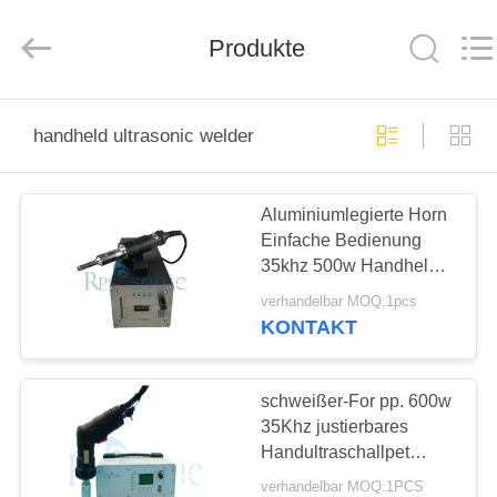
Powersonic
Equipment
Co.,
Produkte
Ltd..
All
Rights
Reserved.
HAUS
handheld ultrasonic welder
PRODUKTE
Aluminiumlegierte Horn
Einfache Bedienung
ÜBER
35khz 500w Handheld
UNS
Ultraschallschweißer
verhandelbar MOQ:1pcs
KONTAKT
FABRIK-
AUSFLUG
schweißer-For pp. 600w
35Khz justierbares
Handultraschallpet
QUALITÄTSKONTROLLE
Schweißen
verhandelbar MOQ:1PCS