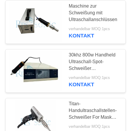
Maschine zur
Schweißung mit
Ultraschallanschlüssen
verhandelbar MOQ:1pcs
KONTAKT
30khz 800w Handheld
Ultraschall-Spot-
Schweißer
Hochpräzisions
verhandelbar MOQ:1pcs
Ultraschall-Plastik-
KONTAKT
Schweißsystem"
Titan-
Handultraschallstellen-
Schweißer For Mask
Earloop 35Khz 500w
verhandelbar MOQ:1pcs