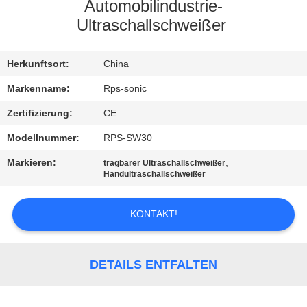
Automobilindustrie-
TRETEN
Ultraschallschweißer
SIE
Herkunftsort:
China
MIT
UNS
Markenname:
Rps-sonic
IN
Zertifizierung:
CE
VERBINDUNG
Modellnummer:
RPS-SW30
Markieren:
,
tragbarer Ultraschallschweißer
Handultraschallschweißer
NACHRICHTEN
KONTAKT!
FÄLLE
SITEMAP
DETAILS ENTFALTEN