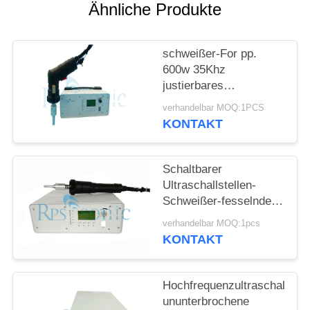
DATENSCHUTZRICHTLINIE
Ähnliche Produkte
schweißer-For pp.
600w 35Khz
justierbares
Handultraschallpet
verhandelbar MOQ:1PCS
Schweißen
KONTAKT
Schaltbarer
Ultraschallstellen-
Schweißer-fesselnder
Ultraschallhandplastikschwe
verhandelbar MOQ:1pcs
KONTAKT
Hochfrequenzultraschallpun
ununterbrochene