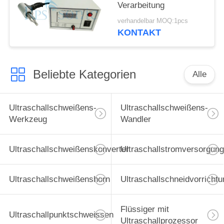
Verarbeitung
verhandelbar MOQ:1pcs
KONTAKT
Beliebte Kategorien
Alle
Ultraschallschweißens-
Ultraschallschweißens-
Werkzeug
Wandler
Ultraschallschweißenskonverter
Ultraschallstromversorgung
Ultraschallschweißenshorn
Ultraschallschneidvorrichtu
Flüssiger mit
Ultraschallpunktschweissen
Ultraschallprozessor