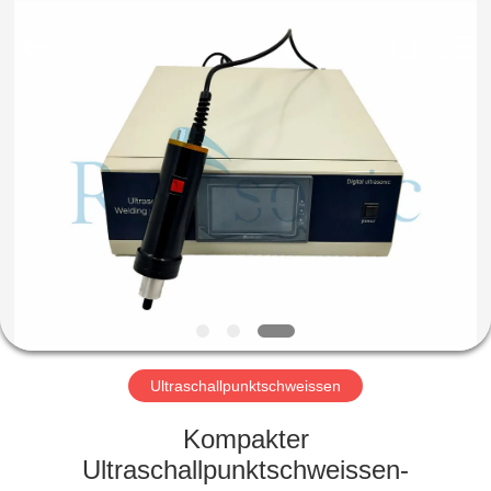
Powersonic
Equipment
Co.,
Ltd..
All
Rights
Reserved.
HAUS
PRODUKTE
ÜBER
UNS
FABRIK-
AUSFLUG
Ultraschallpunktschweissen
Kompakter
QUALITÄTSKONTROLLE
Ultraschallpunktschweissen-