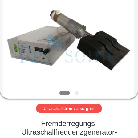
Powersonic
Equipment
Co.,
Ltd..
All
Rights
Reserved.
HAUS
PRODUKTE
ÜBER
UNS
FABRIK-
AUSFLUG
Ultraschallstromversorgung
Fremderregungs-
QUALITÄTSKONTROLLE
Ultraschallfrequenzgenerator-