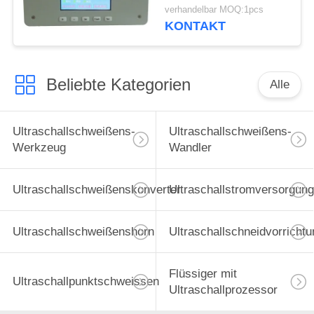
Schneidmaschine
verhandelbar MOQ:1pcs
KONTAKT
Beliebte Kategorien
Alle
Ultraschallschweißens-
Ultraschallschweißens-
Werkzeug
Wandler
Ultraschallschweißenskonverter
Ultraschallstromversorgung
Ultraschallschweißenshorn
Ultraschallschneidvorrichtu
Flüssiger mit
Ultraschallpunktschweissen
Ultraschallprozessor