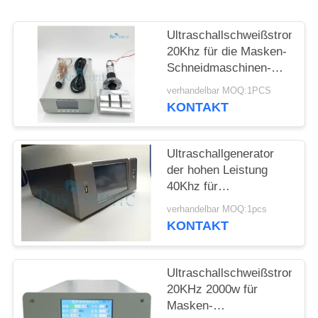
DATENSCHUTZRICHTLINIE
Ultraschallschweißstromerz
20Khz für die Masken-
Schneidmaschinen-
Ultraschallmaske, die
verhandelbar MOQ:1PCS
Maschine herstellt
KONTAKT
Ultraschallgenerator
der hohen Leistung
40Khz für
schweißenden
verhandelbar MOQ:1pcs
schneidenen flüssigen
KONTAKT
Prozessor
Ultraschallschweißstromerz
20KHz 2000w für
Masken-