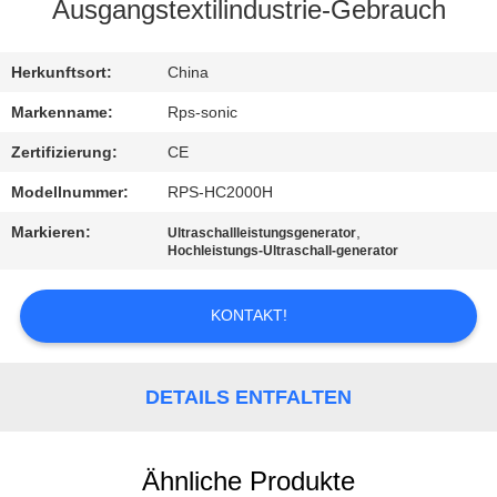
Ausgangstextilindustrie-Gebrauch
TRETEN
SIE
Herkunftsort:
China
MIT
Markenname:
Rps-sonic
UNS
Zertifizierung:
CE
IN
Modellnummer:
RPS-HC2000H
VERBINDUNG
Markieren:
,
Ultraschallleistungsgenerator
Hochleistungs-Ultraschall-generator
NACHRICHTEN
KONTAKT!
FÄLLE
DETAILS ENTFALTEN
SITEMAP
Ähnliche Produkte