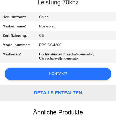
Leistung 70khz
TRETEN
SIE
Herkunftsort:
China
MIT
Markenname:
Rps-sonic
UNS
Zertifizierung:
CE
IN
Modellnummer:
RPS-DG4200
VERBINDUNG
Markieren:
,
Hochleistungs-Ultraschall-generator
Ultraschallwellengenerator
NACHRICHTEN
KONTAKT!
FÄLLE
DETAILS ENTFALTEN
SITEMAP
Ähnliche Produkte