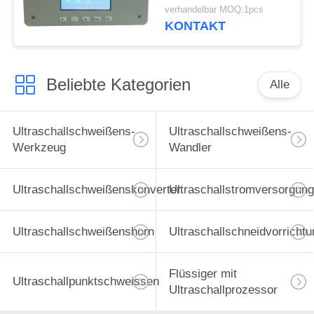
Schneidmaschine
verhandelbar MOQ:1pcs
KONTAKT
Beliebte Kategorien
Alle
Ultraschallschweißens-
Ultraschallschweißens-
Werkzeug
Wandler
Ultraschallschweißenskonverter
Ultraschallstromversorgung
Ultraschallschweißenshorn
Ultraschallschneidvorrichtu
Flüssiger mit
Ultraschallpunktschweissen
Ultraschallprozessor