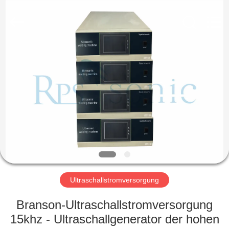
Powersonic
Equipment
Co.,
Ltd..
All
Rights
Reserved.
HAUS
PRODUKTE
ÜBER
UNS
FABRIK-
AUSFLUG
Ultraschallstromversorgung
Branson-Ultraschallstromversorgung
QUALITÄTSKONTROLLE
15khz - Ultraschallgenerator der hohen