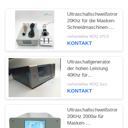
DATENSCHUTZRICHTLINIE
Ultraschallschweißstromerz
20Khz für die Masken-
Schneidmaschinen-
Ultraschallmaske, die
verhandelbar MOQ:1PCS
Maschine herstellt
KONTAKT
Ultraschallgenerator
der hohen Leistung
40Khz für
schweißenden
verhandelbar MOQ:1pcs
schneidenen flüssigen
KONTAKT
Prozessor
Ultraschallschweißstromerz
20KHz 2000w für
Masken-