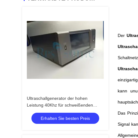
Der
Ultra
Ultrascha
Schaltne
Ultrasch
einzigarti
kann unun
Ultraschallgenerator der hohen
hauptsächl
Leistung 40Khz für schweißenden
schneidenen flüssigen Prozessor
Das Prinz
Erhalten Sie besten Preis
Signal ka
Allgemein