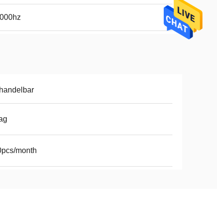
1000hz
handelbar
ag
0pcs/month