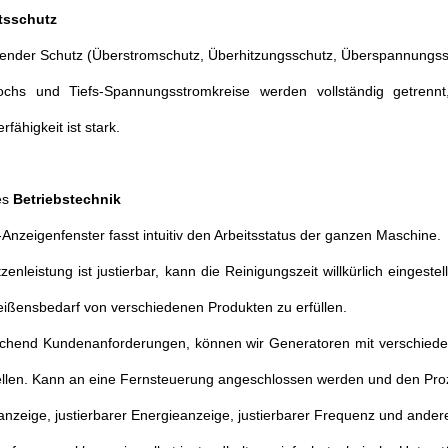
tsschutz
nder Schutz (Überstromschutz, Überhitzungsschutz, Überspannungsschu
chs und Tiefs-Spannungsstromkreise werden vollständig getrennt, 
rfähigkeit ist stark.
es
Betriebstechnik
-Anzeigenfenster fasst intuitiv den Arbeitsstatus der ganzen Maschine.
tzenleistung ist justierbar, kann die Reinigungszeit willkürlich einges
ißensbedarf von verschiedenen Produkten zu erfüllen.
echend Kundenanforderungen, können wir Generatoren mit verschied
ellen. Kann an eine Fernsteuerung angeschlossen werden und den Proz
tanzeige, justierbarer Energieanzeige, justierbarer Frequenz und ande