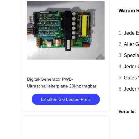
Warum R
1.
Jede E
2.
Aller G
3.
Spezial
4.
Jeder 
5.
Gutes 
Digital-Generator PWB-
Ultraschallleiterplatte 20khz tragbar
6.
Jeder 
Erhalten Sie besten Preis
Vorteile: