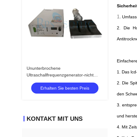
Sicherhei
1.
Umfasse
2. Die Ho
Antitrockne
Einfacher
Ununterbrochene
1. Das lcd
Ultraschallfrequenzgenerator-nicht
gesponnene versiegelnde stabile
2. Die Spi
Erhalten Sie besten Preis
Leistung
den Schwe
3. entspr
und herst
KONTAKT MIT UNS
4. Mit Zei