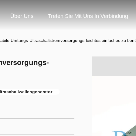
Über Uns
Treten Sie Mit Uns In Verbindung
tabile Umfangs-Ultraschallstromversorgungs-leichtes einfaches zu ben
omversorgungs-
ltraschallwellengenerator