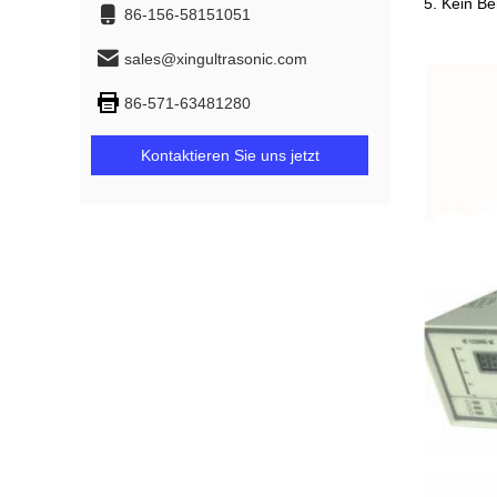
5. Kein Be
86-156-58151051
sales@xingultrasonic.com
86-571-63481280
Kontaktieren Sie uns jetzt