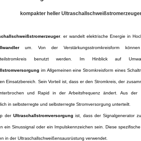
kompakter heller Ultraschallschweißstromerzeuger
schallschweißstromerzeuger
. er wandelt elektrische Energie in Ho
llwandler
um. Von der Verstärkungsstromkreisform können 
tzteilstromkreis benutzt werden. Im Hinblick auf Umwan
allstromversorgung
im Allgemeinen eine Stromkreisform eines Schaltn
gen Einsatzbereich. Sein Vorteil ist, dass er den Stromkreis, der zus
terbrochen und Rapid in der Arbeitsfrequenz ändert. Aus der Per
ich in selbsterregte und selbsterregte Stromversorgung unterteilt.
ip der
Ultraschallstromversorgung
ist, dass der Signalgenerator zu
nn ein Sinussignal oder ein Impulskennzeichen sein. Diese spezifisch
en in der Ultraschallschweißensausrüstung verwendet.