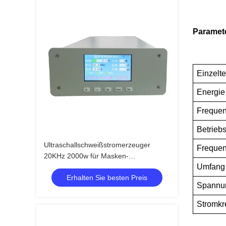
Paramet
Einzelte
Energie
Frequen
Betrieb
Ultraschallschweißstromerzeuger
Freque
20KHz 2000w für Masken-
Umfang 
Schneidmaschine
Erhalten Sie besten Preis
Spannu
Stromkr