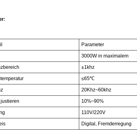
er:
il
Parameter
3000W in maximalem
zbereich
±1khz
stemperatur
≤65℃
nz
20Khz~60khz
justieren
10%~90%
ng
110V/220V
eis
Digital, Fremderregung