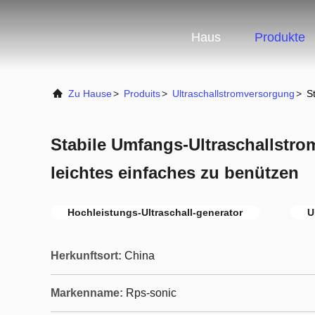
Haus
Produkte
Zu Hause
>
Produits
>
Ultraschallstromversorgung
>
S
Stabile Umfangs-Ultraschallstr
leichtes einfaches zu benützen
Hochleistungs-Ultraschall-generator
U
Herkunftsort:
China
Markenname:
Rps-sonic