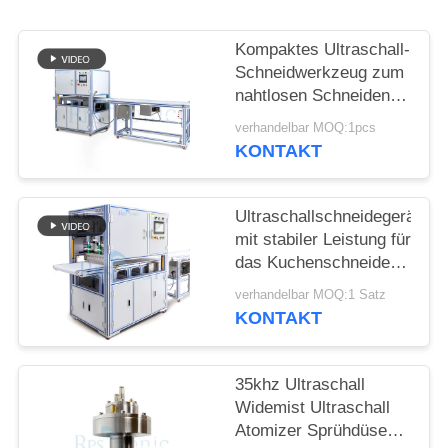
DATENSCHUTZRICHTLINIE
Kompaktes Ultraschall-
Schneidwerkzeug zum
nahtlosen Schneiden
von synthetischen
verhandelbar MOQ:1pcs
Stoffen, nicht gewebten
KONTAKT
Materialien und
Gummiblechen
Ultraschallschneidegerät
mit stabiler Leistung für
das Kuchenschneiden
mit breiter Klinge und
verhandelbar MOQ:1 Satz
einfacher Bedienung
KONTAKT
für Bäckereien und
Catering
35khz Ultraschall
Widemist Ultraschall
Atomizer Sprühdüse