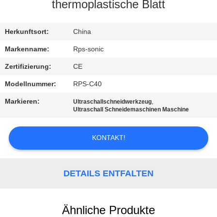
thermoplastische Blatt
TRETEN
SIE
Herkunftsort:
China
MIT
Markenname:
Rps-sonic
UNS
Zertifizierung:
CE
IN
Modellnummer:
RPS-C40
VERBINDUNG
Markieren:
,
Ultraschallschneidwerkzeug
Ultraschall Schneidemaschinen Maschine
NACHRICHTEN
KONTAKT!
FÄLLE
DETAILS ENTFALTEN
SITEMAP
Ähnliche Produkte