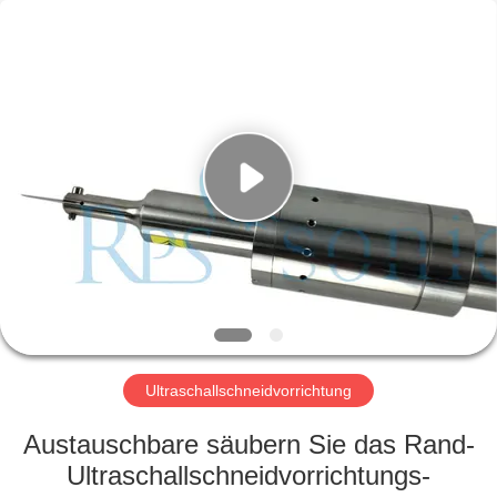
Powersonic
Equipment
Co.,
Ltd..
All
Rights
Reserved.
HAUS
PRODUKTE
ÜBER
UNS
FABRIK-
AUSFLUG
Ultraschallschneidvorrichtung
Austauschbare säubern Sie das Rand-
QUALITÄTSKONTROLLE
Ultraschallschneidvorrichtungs-