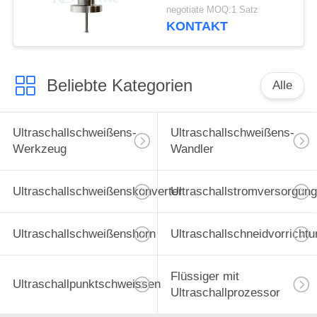
für Brennstoffzellen
negotiate MOQ:1 Satz
Herstellung
KONTAKT
Beliebte Kategorien
Alle
Ultraschallschweißens-
Ultraschallschweißens-
Werkzeug
Wandler
Ultraschallschweißenskonverter
Ultraschallstromversorgung
Ultraschallschweißenshorn
Ultraschallschneidvorrichtu
Flüssiger mit
Ultraschallpunktschweissen
Ultraschallprozessor