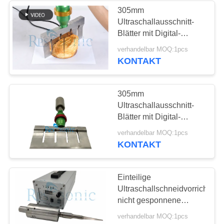
305mm
Ultraschallausschnitt-
Blätter mit Digital-
Generator-einfacher
verhandelbar MOQ:1pcs
Operation
KONTAKT
305mm
Ultraschallausschnitt-
Blätter mit Digital-
Generator-einfacher
verhandelbar MOQ:1pcs
Operation
KONTAKT
Einteilige
Ultraschallschneidvorrichtung
nicht gesponnene
Ultraschalltrennsäge
verhandelbar MOQ:1pcs