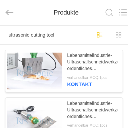
Powersonic
Equipment
Co.,
Produkte
Ltd..
All
Rights
Reserved.
HAUS
ultrasonic cutting tool
PRODUKTE
Lebensmittelindustrie-
Ultraschallschneidwerkzeug-
ÜBER
ordentliches
UNS
Brot-/Sandwich-
verhandelbar MOQ:1pcs
Aufschlitzen
KONTAKT
FABRIK-
AUSFLUG
Lebensmittelindustrie-
Ultraschallschneidwerkzeug-
ordentliches
QUALITÄTSKONTROLLE
Brot-/Sandwich-
verhandelbar MOQ:1pcs