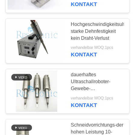
Aufschlitzen
KONTAKT
TRETEN
SIE
Hochgeschwindigkeitsultrasc
MIT
starke Dehnfestigkeit
kein Draht-Verlust
UNS
verhandelbar MOQ:1pcs
IN
KONTAKT
VERBINDUNG
dauerhaftes
NACHRICHTEN
Ultraschallroboter-
Gewebe-
Ultraschallhandschneider
FÄLLE
verhandelbar MOQ:1pcs
der
KONTAKT
Schneidvorrichtungs-
SITEMAP
30khz
Schneidvorrichtungs-der
hohen Leistung 10-