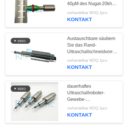
DATENSCHUTZRICHTLINIE
40μM des Nugat-20khz
Ultraschallhorn-Umfang
verhandelbar MOQ:1pcs
KONTAKT
Austauschbare säubern
Sie das Rand-
Ultraschallschneidvorrichtung
thermoplastische Blatt
verhandelbar MOQ:1pcs
KONTAKT
dauerhaftes
Ultraschallroboter-
Gewebe-
Ultraschallhandschneider
verhandelbar MOQ:1pcs
der
KONTAKT
Schneidvorrichtungs-
30khz