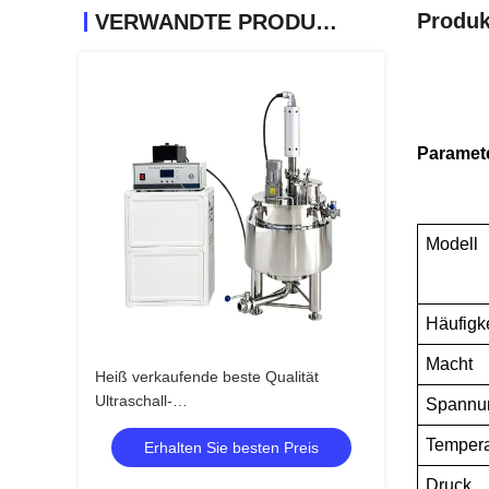
Produk
VERWANDTE PRODUKTE
Paramet
Modell
Häufigke
Macht
Heiß verkaufende beste Qualität
Ultraschall-
Spannu
Pflanzenextraktionsmaschine mit
Tempera
Erhalten Sie besten Preis
Rührwerk-Mischbehälter
Druck