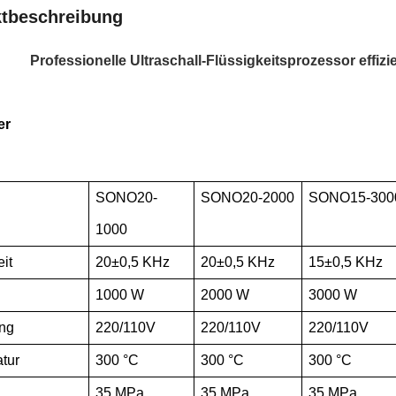
tbeschreibung
Professionelle Ultraschall-Flüssigkeitsprozessor effi
er
SONO20-
SONO20-2000
SONO15-300
1000
it
20±0,5 KHz
20±0,5 KHz
15±0,5 KHz
1000 W
2000 W
3000 W
ng
220/110V
220/110V
220/110V
tur
300 °C
300 °C
300 °C
35 MPa
35 MPa
35 MPa