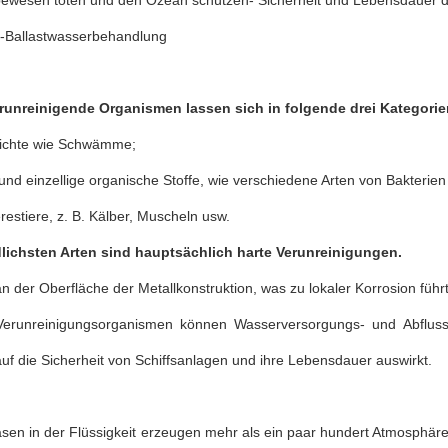
ewesen töten und den Ozean schützen- Sicherheit und Lebensdauer d
ll-Ballastwasserbehandlung
unreinigende Organismen lassen sich in folgende drei Kategorien
ichte wie Schwämme;
und einzellige organische Stoffe, wie verschiedene Arten von Bakterien
estiere, z. B. Kälber, Muscheln usw.
lichsten Arten sind hauptsächlich harte Verunreinigungen.
 der Oberfläche der Metallkonstruktion, was zu lokaler Korrosion führt
erunreinigungsorganismen können Wasserversorgungs- und Abflussl
auf die Sicherheit von Schiffsanlagen und ihre Lebensdauer auswirkt.
lasen in der Flüssigkeit erzeugen mehr als ein paar hundert Atmosph