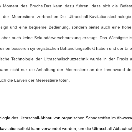
m Moment des Bruchs.Das kann dazu führen, dass sich die Befest
n der Meerestiere zerbrechen.Die Ultraschall-Kavitationstechnologi
sign und eine bequeme Bedienung, sondern bietet auch eine hohe
e.aber auch keine Sekundärverschmutzung erzeugt. Das Wichtigste is
 einen besseren synergistischen Behandlungseffekt haben und der Ener
gische Technologie der Ultraschallschutztechnik wurde in der Praxi
kann nicht nur die Anhaftung der Meerestiere an der Innenwand der
ch die Larven der Meerestiere töten.
ologie des Ultraschall-Abbau von organischen Schadstoffen im Abwass
lkavitationseffekt kann verwendet werden, um die Ultraschall-Abbaut