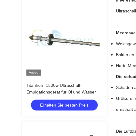
Meeresleb
Ultrascha
Meeresver
Weichgew
Bakterien 
Harte Meer
Video
Die schäd
Titanhorn 1500w Ultraschall-
Schäden an
Emulgationsgerät für Öl und Wasser
Größere V
Erhalten Sie besten Preis
ernsthaft 
Die Luftb