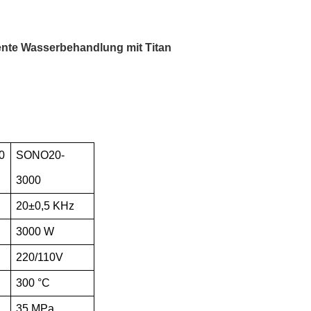
ziente Wasserbehandlung mit Titan
0
SONO20-
3000
20±0,5 KHz
3000 W
220/110V
300 °C
35 MPa