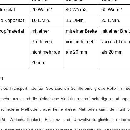
tensität
20 W/cm2
40 W/cm2
60 W/cm2
e Kapazität
10 L/Min.
15 L/Min.
20 L/Min.
kopfmaterial
mit einer
mit einer Breite
mit einer Brei
Breite von
von nicht mehr
von nicht meh
nicht mehr als
als 20 mm
als 20 mm
20 mm
ng:
gstes Transportmittel auf See spielten Schiffe eine große Rolle im in
rschmutzen und die biologische Vielfalt ernsthaft schädigen und sog
rschiedene Methoden, aber keine dieser Methoden kann den fünf v
ilität, Wirtschaftlichkeit, Effizienz und Umweltverträglichkeit ents