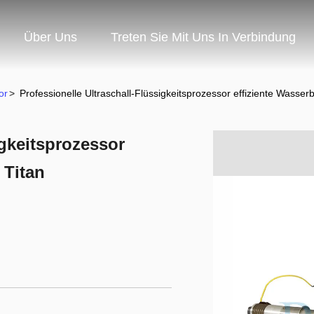
Über Uns
Treten Sie Mit Uns In Verbindung
or
>
Professionelle Ultraschall-Flüssigkeitsprozessor effiziente Wasser
igkeitsprozessor
 Titan