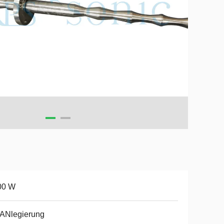
00 W
TANlegierung