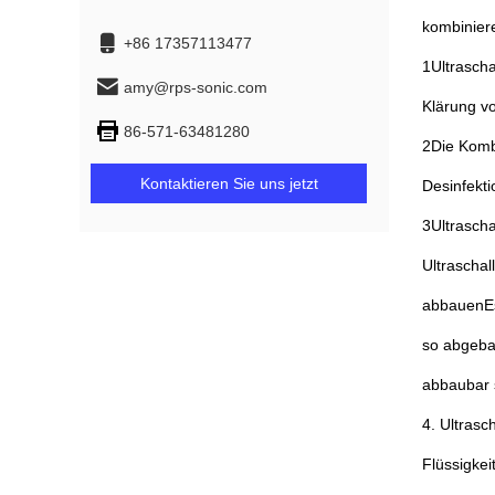
kombinier
+86 17357113477
1Ultrascha
amy@rps-sonic.com
Klärung v
86-571-63481280
2Die Komb
Kontaktieren Sie uns jetzt
Desinfekt
3Ultrascha
Ultraschal
abbauenEs
so abgebau
abbaubar 
4. Ultrasc
Flüssigke