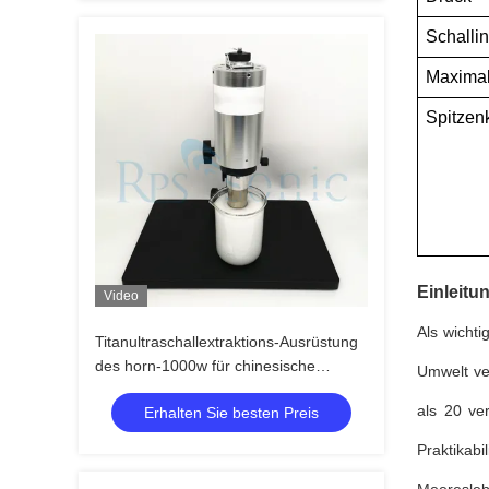
Schallin
Maximal
Spitzen
Einleitu
Video
Als wichti
Titanultraschallextraktions-Ausrüstung
des horn-1000w für chinesische
Umwelt ve
Medizin
als 20 ve
Erhalten Sie besten Preis
Praktikab