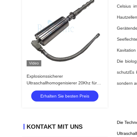
Celsius i
Hautzelle
Gerätende
Seeflecht
Kavitation
Die biolo
Video
schutzEs 
Explosionssicherer
Ultraschallhomogenisierer 20Khz für
sondern au
Streuung und Entpolymerisation
Erhalten Sie besten Preis
Die Techn
KONTAKT MIT UNS
Ultraschal