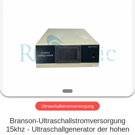
Powersonic
Equipment
Co.,
Ltd..
All
Rights
Reserved.
HAUS
PRODUKTE
ÜBER
UNS
FABRIK-
AUSFLUG
Ultraschallstromversorgung
Branson-Ultraschallstromversorgung
QUALITÄTSKONTROLLE
15khz - Ultraschallgenerator der hohen