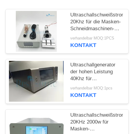
DATENSCHUTZRICHTLINIE
Ultraschallschweißstromerz
20Khz für die Masken-
Schneidmaschinen-
Ultraschallmaske, die
verhandelbar MOQ:1PCS
Maschine herstellt
KONTAKT
Ultraschallgenerator
der hohen Leistung
40Khz für
schweißenden
verhandelbar MOQ:1pcs
schneidenen flüssigen
KONTAKT
Prozessor
Ultraschallschweißstromerz
20KHz 2000w für
Masken-