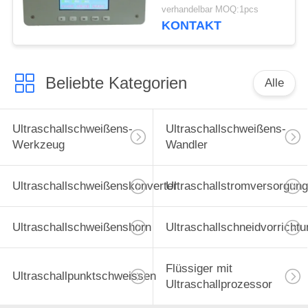
Schneidmaschine
verhandelbar MOQ:1pcs
KONTAKT
Beliebte Kategorien
Alle
Ultraschallschweißens-
Ultraschallschweißens-
Werkzeug
Wandler
Ultraschallschweißenskonverter
Ultraschallstromversorgung
Ultraschallschweißenshorn
Ultraschallschneidvorrichtu
Flüssiger mit
Ultraschallpunktschweissen
Ultraschallprozessor