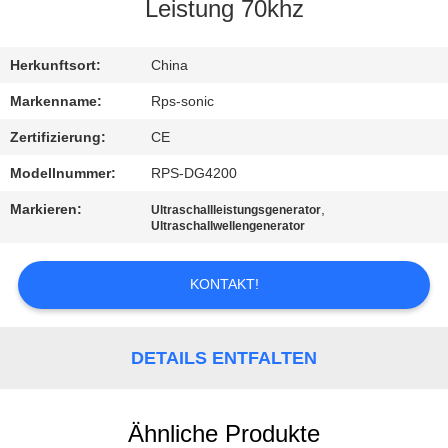
Leistung 70khz
TRETEN
SIE
Herkunftsort:
China
MIT
Markenname:
Rps-sonic
UNS
Zertifizierung:
CE
IN
Modellnummer:
RPS-DG4200
VERBINDUNG
Markieren:
,
Ultraschallleistungsgenerator
Ultraschallwellengenerator
NACHRICHTEN
KONTAKT!
FÄLLE
DETAILS ENTFALTEN
SITEMAP
Ähnliche Produkte