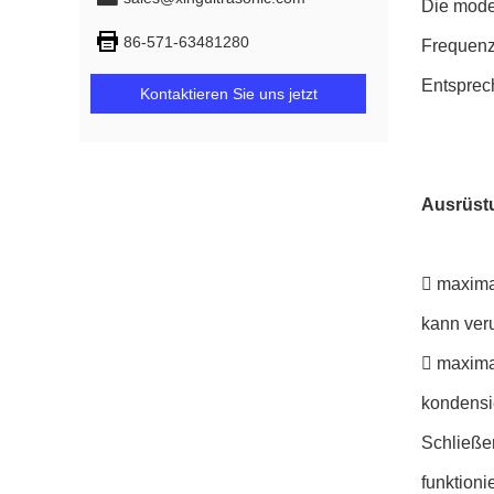
Die mode
86-571-63481280
Frequenz
Entsprec
Kontaktieren Sie uns jetzt
Ausrüst
 maxima
kann ver
 maximal
kondensi
Schließe
funktioni