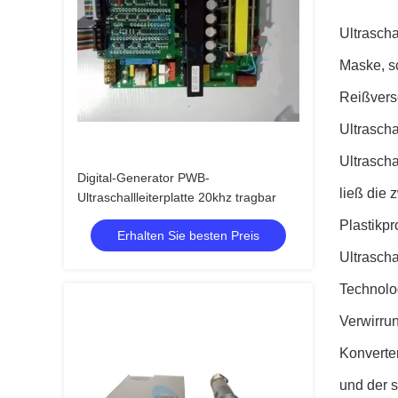
Ultrascha
Maske, s
Reißversc
Ultrascha
Ultrascha
Digital-Generator PWB-
ließ die 
Ultraschallleiterplatte 20khz tragbar
Plastikp
Erhalten Sie besten Preis
Ultrascha
Technolog
Verwirru
Konverte
und der 