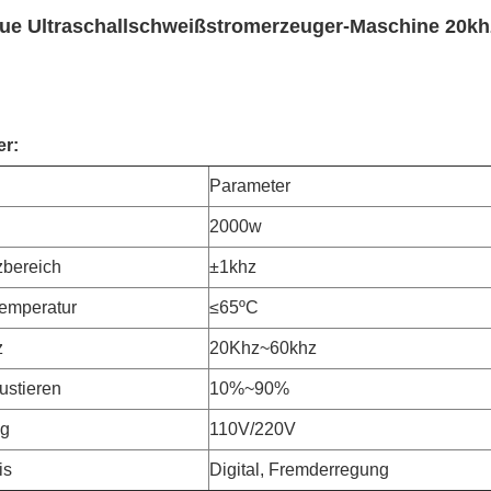
ue Ultraschallschweißstromerzeuger-Maschine 20khz
er:
l
Parameter
2000w
bereich
±1khz
temperatur
≤65ºC
z
20Khz~60khz
ustieren
10%~90%
g
110V/220V
is
Digital, Fremderregung