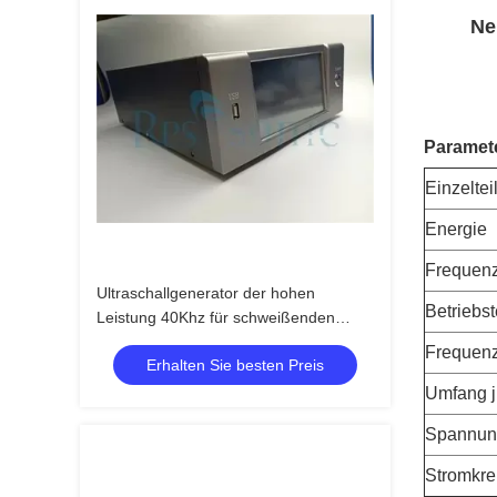
Ne
Paramet
Einzeltei
Energie
Frequenz
Ultraschallgenerator der hohen
Betriebs
Leistung 40Khz für schweißenden
schneidenen flüssigen Prozessor
Frequen
Erhalten Sie besten Preis
Umfang j
Spannun
Stromkre