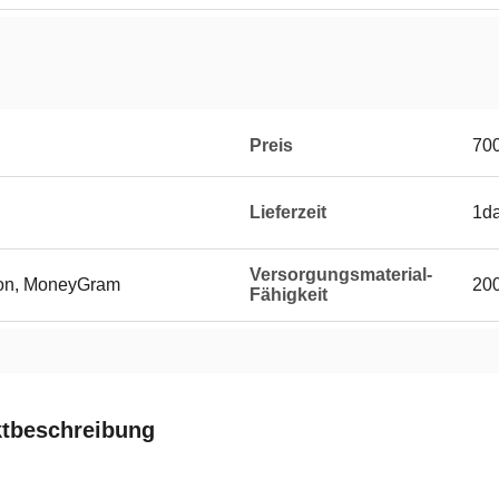
Preis
70
Lieferzeit
1d
Versorgungsmaterial-
ion, MoneyGram
20
Fähigkeit
tbeschreibung