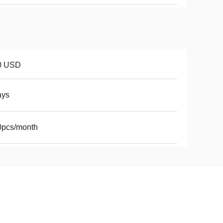
0 USD
ays
0pcs/month