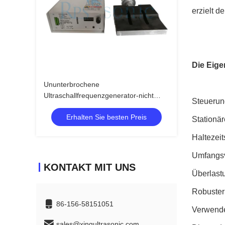
erzielt d
Die
Eige
Ununterbrochene
Ultraschallfrequenzgenerator-nicht
Steuerung
gesponnene versiegelnde stabile
Erhalten Sie besten Preis
Leistung
Stationär
Haltezeit
Umfangsv
KONTAKT MIT UNS
Überlast
Robuster
86-156-58151051
Verwende
sales@xingultrasonic.com