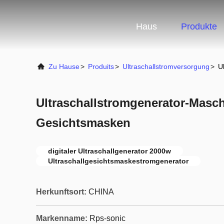
Haus
Produkte
Zu Hause
>
Produits
>
Ultraschallstromversorgung
>
U
Ultraschallstromgenerator-Masch
Gesichtsmasken
digitaler Ultraschallgenerator 2000w
Ultraschallgesichtsmaskestromgenerator
Herkunftsort:
CHINA
Markenname:
Rps-sonic