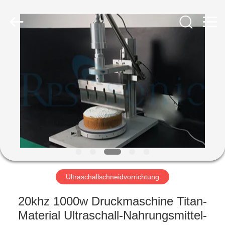
Powersonic
Equipment
Co.,
Ltd..
All
Rights
Reserved.
HAUS
PRODUKTE
ÜBER
UNS
FABRIK-
AUSFLUG
Ultraschallschneidvorrichtung
20khz 1000w Druckmaschine Titan-
QUALITÄTSKONTROLLE
Material Ultraschall-Nahrungsmittel-