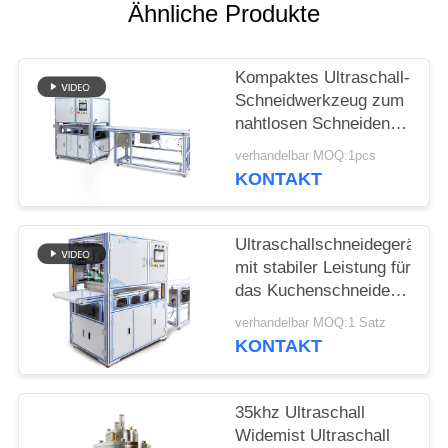
DATENSCHUTZRICHTLINIE
Ähnliche Produkte
Kompaktes Ultraschall-
Schneidwerkzeug zum
nahtlosen Schneiden
von synthetischen
verhandelbar MOQ:1pcs
Stoffen, nicht gewebten
KONTAKT
Materialien und
Gummiblechen
Ultraschallschneidegerät
mit stabiler Leistung für
das Kuchenschneiden
mit breiter Klinge und
verhandelbar MOQ:1 Satz
einfacher Bedienung
KONTAKT
für Bäckereien und
Catering
35khz Ultraschall
Widemist Ultraschall