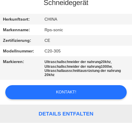
Schneidegerät
TRETEN
SIE
Herkunftsort:
CHINA
MIT
Markenname:
Rps-sonic
UNS
Zertifizierung:
CE
IN
Modellnummer:
C20-305
VERBINDUNG
Markieren:
,
Ultraschallschneider der nahrung20khz
,
Ultraschallschneider der nahrung1000w
Ultraschallausschnittausrüstung der nahrung
20khz
NACHRICHTEN
KONTAKT!
FÄLLE
SITEMAP
DETAILS ENTFALTEN