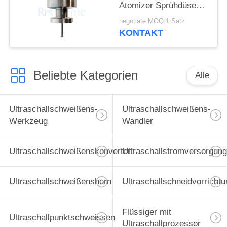
Atomizer Sprühdüse
für Brennstoffzellen
negotiate MOQ:1 Satz
Herstellung
KONTAKT
Beliebte Kategorien
Alle
Ultraschallschweißens-
Ultraschallschweißens-
Werkzeug
Wandler
Ultraschallschweißenskonverter
Ultraschallstromversorgung
Ultraschallschweißenshorn
Ultraschallschneidvorrichtu
Flüssiger mit
Ultraschallpunktschweissen
Ultraschallprozessor