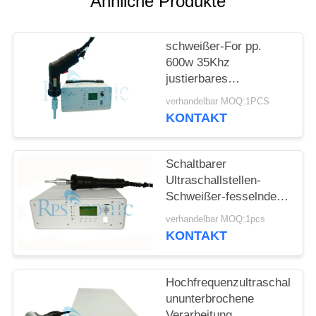
Ähnliche Produkte
DATENSCHUTZRICHTLINIE
schweißer-For pp.
600w 35Khz
justierbares
Handultraschallpet
verhandelbar MOQ:1PCS
Schweißen
KONTAKT
Schaltbarer
Ultraschallstellen-
Schweißer-fesselnder
Ultraschallhandplastikschwe
verhandelbar MOQ:1pcs
KONTAKT
Hochfrequenzultraschallpun
ununterbrochene
Verarbeitung