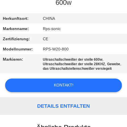
600w
TRETEN
SIE
Herkunftsort:
CHINA
MIT
Markenname:
Rps-sonic
UNS
Zertifizierung:
CE
IN
Modellnummer:
RPS-W20-800
VERBINDUNG
Markieren:
,
Ultraschallschweißer der stelle 600w
,
,
Ultraschallschweißer der stelle 28KHZ
Gewebe
das Ultraschallstellenschweißer versiegelt
NACHRICHTEN
KONTAKT!
FÄLLE
DETAILS ENTFALTEN
SITEMAP