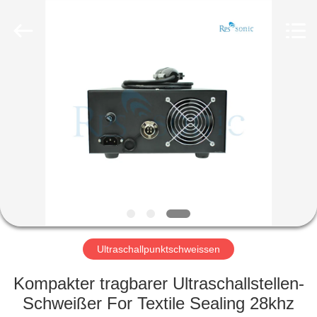
Powersonic
Equipment
Co.,
Ltd..
All
Rights
Reserved.
HAUS
PRODUKTE
ÜBER
UNS
FABRIK-
AUSFLUG
Ultraschallpunktschweissen
Kompakter tragbarer Ultraschallstellen-
QUALITÄTSKONTROLLE
Schweißer For Textile Sealing 28khz