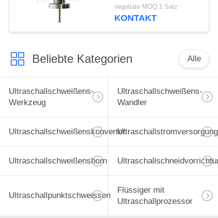
für Brennstoffzellen
negotiate MOQ:1 Satz
Herstellung
KONTAKT
Beliebte Kategorien
Alle
Ultraschallschweißens-
Ultraschallschweißens-
Werkzeug
Wandler
Ultraschallschweißenskonverter
Ultraschallstromversorgung
Ultraschallschweißenshorn
Ultraschallschneidvorrichtu
Flüssiger mit
Ultraschallpunktschweissen
Ultraschallprozessor