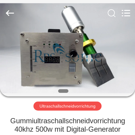
Powersonic
Equipment
Co.,
Ltd..
All
Rights
Reserved.
HAUS
PRODUKTE
ÜBER
UNS
FABRIK-
AUSFLUG
Ultraschallschneidvorrichtung
Gummiultraschallschneidvorrichtung
QUALITÄTSKONTROLLE
40khz 500w mit Digital-Generator