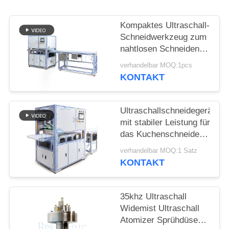
DATENSCHUTZRICHTLINIE
Kompaktes Ultraschall-
Schneidwerkzeug zum
nahtlosen Schneiden
von synthetischen
verhandelbar MOQ:1pcs
Stoffen, nicht gewebten
KONTAKT
Materialien und
Gummiblechen
Ultraschallschneidegerät
mit stabiler Leistung für
das Kuchenschneiden
mit breiter Klinge und
verhandelbar MOQ:1 Satz
einfacher Bedienung
KONTAKT
für Bäckereien und
Catering
35khz Ultraschall
Widemist Ultraschall
Atomizer Sprühdüse