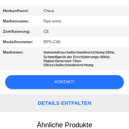
TRETEN
Herkunftsort:
China
SIE
Markenname:
Rps-sonic
MIT
Zertifizierung:
CE
UNS
Modellnummer:
RPS-C40
IN
Markieren:
,
Gummiultraschallschneidvorrichtung 500w
VERBINDUNG
,
Schweißgerät der Erschütterungs-40khz
Digital-Generator-Titan-
Ultraschallschneidvorrichtung
NACHRICHTEN
KONTAKT!
FÄLLE
DETAILS ENTFALTEN
SITEMAP
Ähnliche Produkte