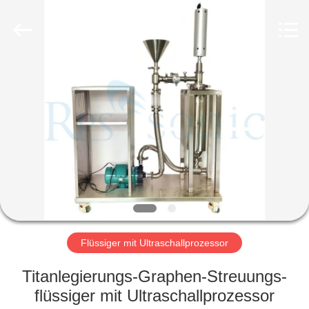
Powersonic
Equipment
Co.,
Ltd..
All
Rights
Reserved.
HAUS
PRODUKTE
ÜBER
UNS
FABRIK-
AUSFLUG
Flüssiger mit Ultraschallprozessor
Titanlegierungs-Graphen-Streuungs-
QUALITÄTSKONTROLLE
flüssiger mit Ultraschallprozessor