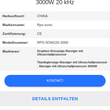
3000W 20 kHz
TRETEN
SIE
Herkunftsort:
CHINA
MIT
Markenname:
Rps-sonic
UNS
Zertifizierung:
CE
IN
Modellnummer:
RPS-SONO20-3000
VERBINDUNG
Markieren:
Graphen-Streuungs-flüssiger mit
Ultraschallprozessor
,
Titanlegierungs-flüssiger mit Ultraschallprozessor
NACHRICHTEN
,
flüssiger mit Ultraschallprozessor 3000W
FÄLLE
KONTAKT!
SITEMAP
DETAILS ENTFALTEN