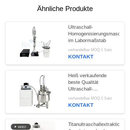
DATENSCHUTZRICHTLINIE
Ähnliche Produkte
Ultraschall-
Homogenisierungsmaschine
im Labormaßstab
verhandelbar MOQ:1 Satz
KONTAKT
Heiß verkaufende
beste Qualität
Ultraschall-
Pflanzenextraktionsmaschin
verhandelbar MOQ:1 Satz
mit Rührwerk-
KONTAKT
Mischbehälter
Titanultraschallextraktions-