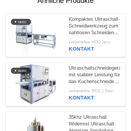
Ähnliche Produkte
DATENSCHUTZRICHTLINIE
Kompaktes Ultraschall-
Schneidwerkzeug zum
nahtlosen Schneiden
von synthetischen
verhandelbar MOQ:1pcs
Stoffen, nicht gewebten
KONTAKT
Materialien und
Gummiblechen
Ultraschallschneidegerät
mit stabiler Leistung für
das Kuchenschneiden
mit breiter Klinge und
verhandelbar MOQ:1 Satz
einfacher Bedienung
KONTAKT
für Bäckereien und
Catering
35khz Ultraschall
Widemist Ultraschall
Atomizer Sprühdüse