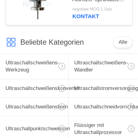
für Brennstoffzellen
negotiate MOQ:1 Satz
Herstellung
KONTAKT
Beliebte Kategorien
Alle
Ultraschallschweißens-
Ultraschallschweißens-
Werkzeug
Wandler
Ultraschallschweißenskonverter
Ultraschallstromversorgung
Ultraschallschweißenshorn
Ultraschallschneidvorrichtu
Flüssiger mit
Ultraschallpunktschweissen
Ultraschallprozessor