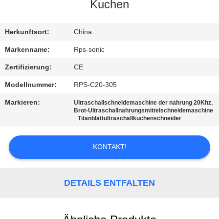
Kuchen
TRETEN
SIE
Herkunftsort:
China
MIT
Markenname:
Rps-sonic
UNS
Zertifizierung:
CE
IN
Modellnummer:
RPS-C20-305
VERBINDUNG
Markieren:
,
Ultraschallschneidemaschine der nahrung 20Khz
Brot-Ultraschallnahrungsmittelschneidemaschine
,
Titanblattultraschallkuchenschneider
NACHRICHTEN
KONTAKT!
FÄLLE
DETAILS ENTFALTEN
SITEMAP