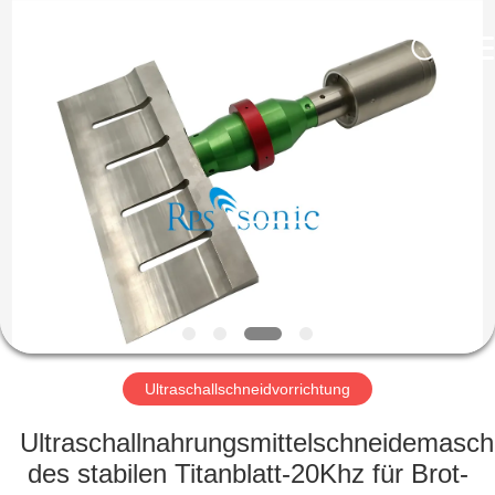
Powersonic
Equipment
Co.,
Ltd..
All
Rights
Reserved.
HAUS
PRODUKTE
ÜBER
UNS
FABRIK-
AUSFLUG
Ultraschallschneidvorrichtung
Ultraschallnahrungsmittelschneidemasch
QUALITÄTSKONTROLLE
des stabilen Titanblatt-20Khz für Brot-