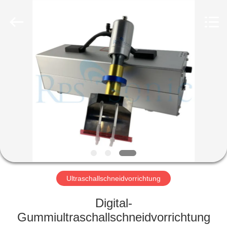
Powersonic
Equipment
Co.,
Ltd..
All
Rights
Reserved.
HAUS
PRODUKTE
ÜBER
UNS
FABRIK-
AUSFLUG
Ultraschallschneidvorrichtung
Digital-
QUALITÄTSKONTROLLE
Gummiultraschallschneidvorrichtung