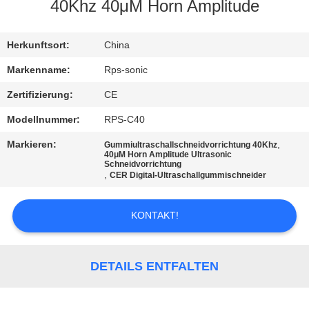
40Khz 40μM Horn Amplitude
TRETEN
SIE
Herkunftsort:
China
MIT
Markenname:
Rps-sonic
UNS
Zertifizierung:
CE
IN
Modellnummer:
RPS-C40
VERBINDUNG
Markieren:
,
Gummiultraschallschneidvorrichtung 40Khz
40μM Horn Amplitude Ultrasonic
Schneidvorrichtung
,
CER Digital-Ultraschallgummischneider
NACHRICHTEN
KONTAKT!
FÄLLE
SITEMAP
DETAILS ENTFALTEN