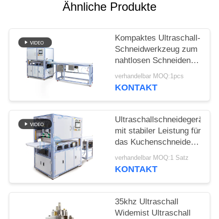
DATENSCHUTZRICHTLINIE
Ähnliche Produkte
Kompaktes Ultraschall-
Schneidwerkzeug zum
nahtlosen Schneiden
von synthetischen
verhandelbar MOQ:1pcs
Stoffen, nicht gewebten
KONTAKT
Materialien und
Gummiblechen
Ultraschallschneidegerät
mit stabiler Leistung für
das Kuchenschneiden
mit breiter Klinge und
verhandelbar MOQ:1 Satz
einfacher Bedienung
KONTAKT
für Bäckereien und
Catering
35khz Ultraschall
Widemist Ultraschall