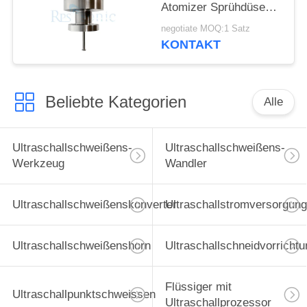
Atomizer Sprühdüse
für Brennstoffzellen
negotiate MOQ:1 Satz
Herstellung
KONTAKT
Beliebte Kategorien
Alle
Ultraschallschweißens-
Ultraschallschweißens-
Werkzeug
Wandler
Ultraschallschweißenskonverter
Ultraschallstromversorgung
Ultraschallschweißenshorn
Ultraschallschneidvorrichtu
Flüssiger mit
Ultraschallpunktschweissen
Ultraschallprozessor