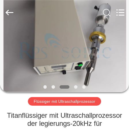
Powersonic
Equipment
Co.,
Ltd..
All
Rights
Reserved.
HAUS
PRODUKTE
ÜBER
UNS
FABRIK-
AUSFLUG
Flüssiger mit Ultraschallprozessor
Titanflüssiger mit Ultraschallprozessor
QUALITÄTSKONTROLLE
der legierungs-20kHz für