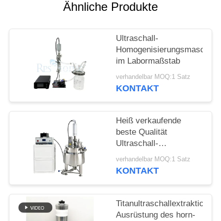
DATENSCHUTZRICHTLINIE
Ähnliche Produkte
Ultraschall-
Homogenisierungsmaschine
im Labormaßstab
verhandelbar MOQ:1 Satz
KONTAKT
Heiß verkaufende
beste Qualität
Ultraschall-
Pflanzenextraktionsmaschin
verhandelbar MOQ:1 Satz
mit Rührwerk-
KONTAKT
Mischbehälter
Titanultraschallextraktions-
Ausrüstung des horn-