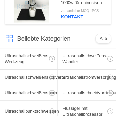
1000w für chinesische
Medizin
verhandelbar MOQ:1PCS
KONTAKT
Beliebte Kategorien
Alle
Ultraschallschweißens-
Ultraschallschweißens-
Werkzeug
Wandler
Ultraschallschweißenskonverter
Ultraschallstromversorgung
Ultraschallschweißenshorn
Ultraschallschneidvorrichtu
Flüssiger mit
Ultraschallpunktschweissen
Ultraschallprozessor