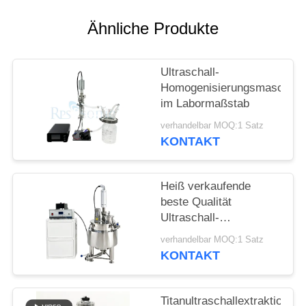
DATENSCHUTZRICHTLINIE
Ähnliche Produkte
Ultraschall-
Homogenisierungsmaschine
im Labormaßstab
verhandelbar MOQ:1 Satz
KONTAKT
Heiß verkaufende
beste Qualität
Ultraschall-
Pflanzenextraktionsmaschin
verhandelbar MOQ:1 Satz
mit Rührwerk-
KONTAKT
Mischbehälter
Titanultraschallextraktions-