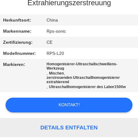
Extrahierungszerstreuung
TRETEN
SIE
Herkunftsort:
China
MIT
Markenname:
Rps-sonic
UNS
Zertifizierung:
CE
IN
Modellnummer:
RPS-L20
VERBINDUNG
Markieren:
Homogenisierer-Ultraschallschweißens-
Werkzeug
,
,
Mischen
zerstreuenden Ultraschallhomogenisierer
NACHRICHTEN
extrahierend
,
Ultraschallhomogenisierer des Labor1500w
FÄLLE
KONTAKT!
SITEMAP
DETAILS ENTFALTEN