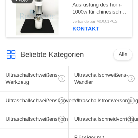
Ausrüstung des horn-
1000w für chinesische
Medizin
verhandelbar MOQ:1PCS
KONTAKT
Beliebte Kategorien
Alle
Ultraschallschweißens-
Ultraschallschweißens-
Werkzeug
Wandler
Ultraschallschweißenskonverter
Ultraschallstromversorgung
Ultraschallschweißenshorn
Ultraschallschneidvorrichtu
Flüssiger mit