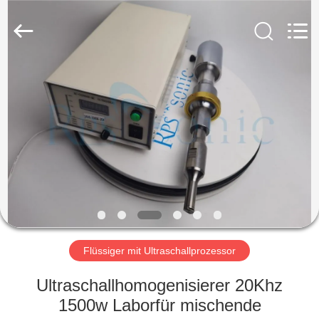
Powersonic
Equipment
Co.,
Ltd..
All
Rights
Reserved.
HAUS
PRODUKTE
ÜBER
UNS
FABRIK-
AUSFLUG
Flüssiger mit Ultraschallprozessor
Ultraschallhomogenisierer 20Khz
QUALITÄTSKONTROLLE
1500w Laborfür mischende