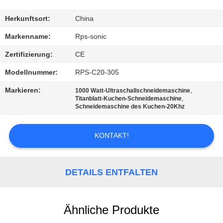
TRETEN
Herkunftsort:
China
SIE
Markenname:
Rps-sonic
MIT
Zertifizierung:
CE
UNS
Modellnummer:
RPS-C20-305
IN
Markieren:
,
1000 Watt-Ultraschallschneidemaschine
VERBINDUNG
,
Titanblatt-Kuchen-Schneidemaschine
Schneidemaschine des Kuchen-20Khz
NACHRICHTEN
KONTAKT!
FÄLLE
DETAILS ENTFALTEN
SITEMAP
Ähnliche Produkte