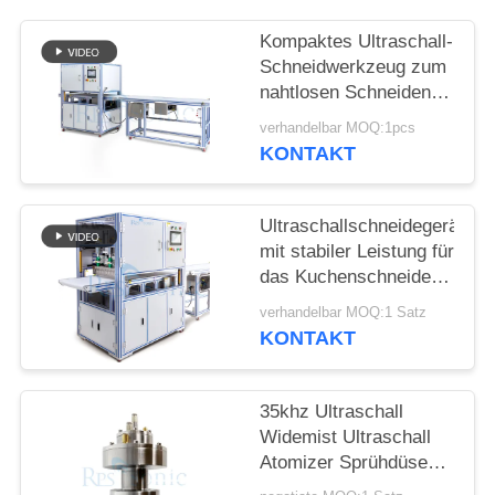
DATENSCHUTZRICHTLINIE
Kompaktes Ultraschall-
Schneidwerkzeug zum
nahtlosen Schneiden
von synthetischen
verhandelbar MOQ:1pcs
Stoffen, nicht gewebten
KONTAKT
Materialien und
Gummiblechen
Ultraschallschneidegerät
mit stabiler Leistung für
das Kuchenschneiden
mit breiter Klinge und
verhandelbar MOQ:1 Satz
einfacher Bedienung
KONTAKT
für Bäckereien und
Catering
35khz Ultraschall
Widemist Ultraschall
Atomizer Sprühdüse
für Brennstoffzellen