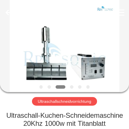
Powersonic
Equipment
Co.,
Ltd..
All
Rights
Reserved.
HAUS
PRODUKTE
ÜBER
UNS
FABRIK-
AUSFLUG
Ultraschallschneidvorrichtung
Ultraschall-Kuchen-Schneidemaschine
QUALITÄTSKONTROLLE
20Khz 1000w mit Titanblatt